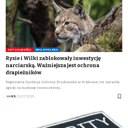
AKTUALNOŚCI
MAŁOPOLSKA
Rysie i Wilki zablokowały inwestycję
narciarską. Ważniejsza jest ochrona
drapieżników
Regionalna Dyrekcja Ochrony Środowiska w Krakowie nie wyraziła
zgody na budowę nowoczesnej…
KS
23.07.2025