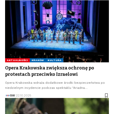
AKTUALNOŚCI
KRAKÓW
KULTURA
Opera Krakowska zwiększa ochronę po
protestach przeciwko Izraelowi
Opera Krakowska wdraża dodatkowe środki bezpieczeństwa po
niedzielnym incydencie podczas spektaklu "Ariadna…
SW
22.10.2025