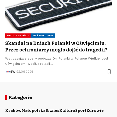
AKTUALNOŚCI
MAŁOPOLSKA
Skandal na Dniach Polanki w Oświęcimiu.
Przez ochroniarzy mogło dojść do tragedii?
Wstrząsające sceny podczas Dni Polanki w Polance Wielkiej pod
Oświęcimiem. Według relacji…
SW
22.06.2025
Kategorie
Kraków
Małopolska
Biznes
Kultura
Sport
Zdrowie