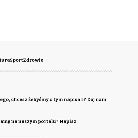
tura
Sport
Zdrowie
ego, chcesz żebyśmy o tym napisali? Daj nam
lamę na naszym portalu? Napisz: