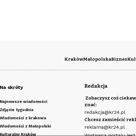
Kraków
Małopolska
Biznes
Kul
Redakcja
Na skróty
Zobaczysz coś ciekaw
Najnowsze wiadomości
znać:
Zdjęcie tygodnia
redakcja@kr24.pl
Wiadomości z krakowa
Chcesz zamieścić rek
Wiadomości z Małopolski
reklama@kr24.pl
Kulturalny Kraków
Wydawcą portalu jest