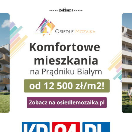
----- Reklama -----