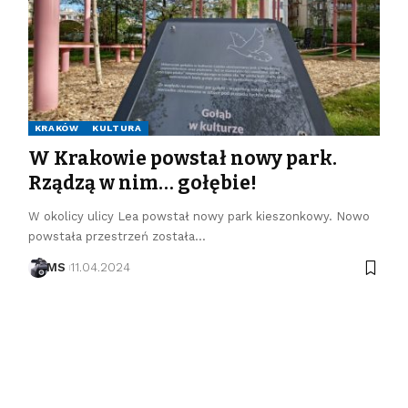
KRAKÓW
KULTURA
W Krakowie powstał nowy park.
Rządzą w nim… gołębie!
W okolicy ulicy Lea powstał nowy park kieszonkowy. Nowo
powstała przestrzeń została…
MS
11.04.2024