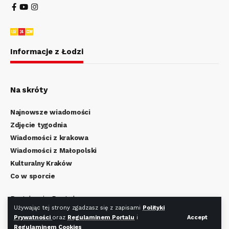
Informacje z Łodzi
Na skróty
Najnowsze wiadomości
Zdjęcie tygodnia
Wiadomości z krakowa
Wiadomości z Małopolski
Kulturalny Kraków
Co w sporcie
Regulamin Portalu
Używając tej strony zgadzasz się z zapisami
Polityki
Polityka Prywatności
Prywatności
oraz
Regulaminem Portalu
i
Accept
Regulamin Cookies
Regulaminem Cookies