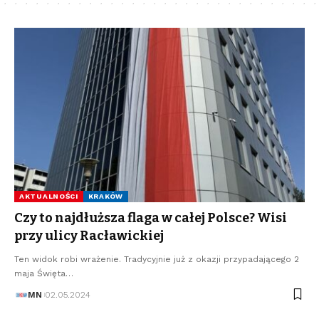
AKTUALNOŚCI
KRAKÓW
Czy to najdłuższa flaga w całej Polsce? Wisi
przy ulicy Racławickiej
Ten widok robi wrażenie. Tradycyjnie już z okazji przypadającego 2
maja Święta…
MN
02.05.2024