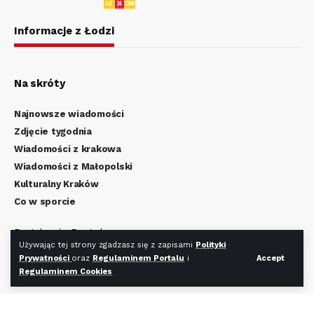
Informacje z Łodzi
Na skróty
Najnowsze wiadomości
Zdjęcie tygodnia
Wiadomości z krakowa
Wiadomości z Małopolski
Kulturalny Kraków
Co w sporcie
Regulamin Portalu
Używając tej strony zgadzasz się z zapisami
Polityki
Polityka Prywatności
Prywatności
oraz
Regulaminem Portalu
i
Accept
Regulamin Cookies
Regulaminem Cookies
Redakcja