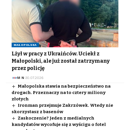
MAŁOPOLSKA
Lżył w pracy z Ukraińców. Uciekł z
Małopolski, ale już został zatrzymany
przez policję
M N
30.07.2026
Małopolska stawia na bezpieczeństwo na
drogach. Przeznaczy na to cztery miliony
złotych
Ironman przejmuje Zakrzówek. Wtedy nie
skorzystasz z basenów
Zaskoczenie? Jeden z medialnych
kandydatów wycofuje się z wyścigu o fotel