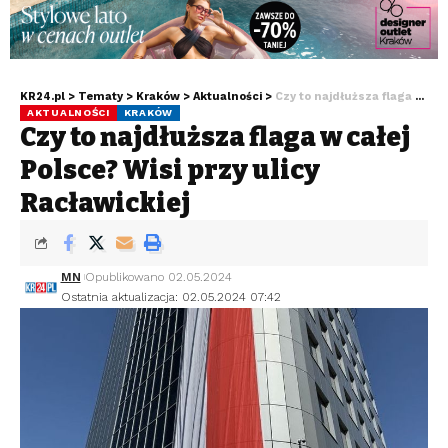
KR24.pl
>
Tematy
>
Kraków
>
Aktualności
>
Czy to najdłuższa flaga w całej Polsce? Wisi przy ulicy Racławickiej
AKTUALNOŚCI
KRAKÓW
Czy to najdłuższa flaga w całej
Polsce? Wisi przy ulicy
Racławickiej
MN
Opublikowano 02.05.2024
Ostatnia aktualizacja: 02.05.2024 07:42