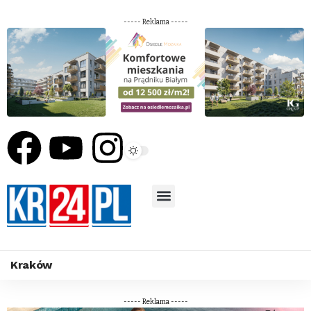
----- Reklama -----
Kraków
----- Reklama -----