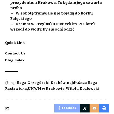
prezydentem Krakowa. To będzie jego czwarta
próba
W sobotę tramwaje nie pojadą do Borku
Fałęckiego
Dramat w Przylasku Rusieckim. 70-latek
wszedł do wody, by się ochłodzić
Quick Link
Contact Us
Blog Index
Tagi:
flaga
Grzegórzki
Kraków
najdłuższa flaga
Racławicka
UMWM w Krakowie
Witold Kozłowski
Facebook