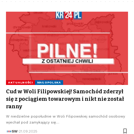
AKTUALNOŚCI
MAŁOPOLSKA
Cud w Woli Filipowskiej! Samochód zderzył
się z pociągiem towarowym i nikt nie został
ranny
W niedzielne popołudnie w Woli Filipowskiej samochód osobowy
wjechał pod zamykający się…
SW
21.09.2025