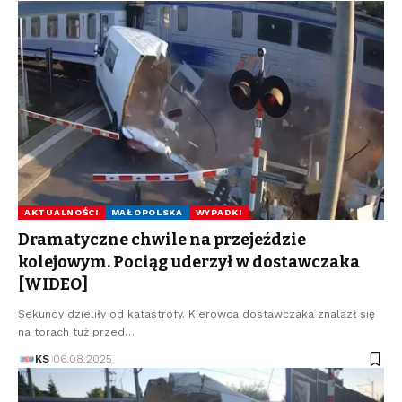
AKTUALNOŚCI
MAŁOPOLSKA
WYPADKI
Dramatyczne chwile na przejeździe
kolejowym. Pociąg uderzył w dostawczaka
[WIDEO]
Sekundy dzieliły od katastrofy. Kierowca dostawczaka znalazł się
na torach tuż przed…
KS
06.08.2025