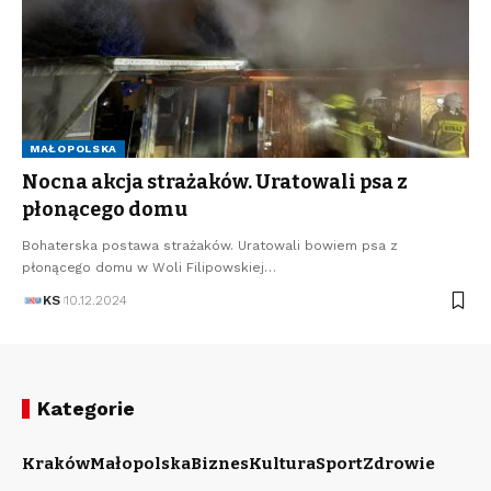
MAŁOPOLSKA
Nocna akcja strażaków. Uratowali psa z
płonącego domu
Bohaterska postawa strażaków. Uratowali bowiem psa z
płonącego domu w Woli Filipowskiej…
KS
10.12.2024
Kategorie
Kraków
Małopolska
Biznes
Kultura
Sport
Zdrowie