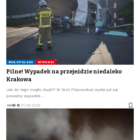
MAŁOPOLSKA
WYPADKI
Pilne! Wypadek na przejeździe niedaleko
Krakowa
Jak do tego mogło dojść?! W Woli Filipowskiej wydarzył się
poważny wypadek.…
M N
01.08.2025