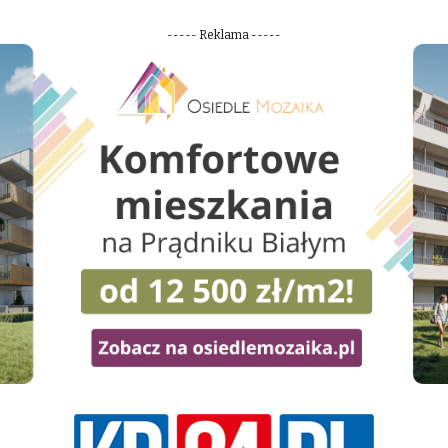
----- Reklama -----