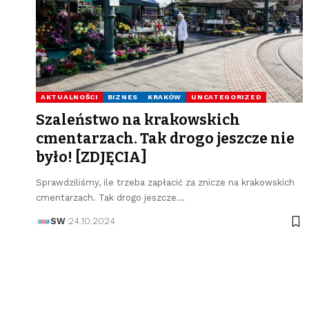
AKTUALNOŚCI
BIZNES
KRAKÓW
UNCATEGORIZED
Szaleństwo na krakowskich
cmentarzach. Tak drogo jeszcze nie
było! [ZDJĘCIA]
Sprawdziliśmy, ile trzeba zapłacić za znicze na krakowskich
cmentarzach. Tak drogo jeszcze…
SW
24.10.2024