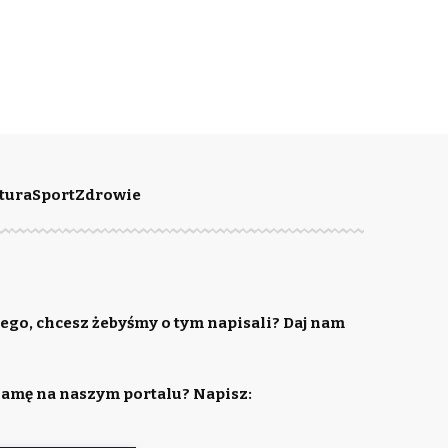
tura
Sport
Zdrowie
ego, chcesz żebyśmy o tym napisali? Daj nam
lamę na naszym portalu? Napisz: