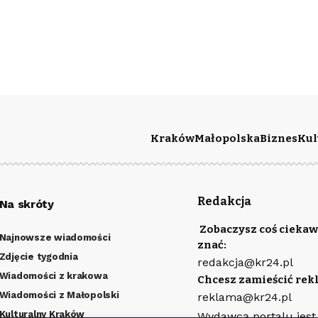
Kraków
Małopolska
Biznes
Kul
Redakcja
Na skróty
Zobaczysz coś ciekaw
Najnowsze wiadomości
znać:
Zdjęcie tygodnia
redakcja@kr24.pl
Wiadomości z krakowa
Chcesz zamieścić rek
Wiadomości z Małopolski
reklama@kr24.pl
Kulturalny Kraków
Wydawcą portalu jest