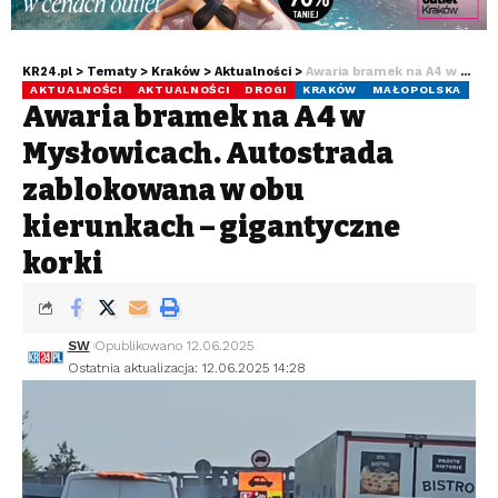
KR24.pl
>
Tematy
>
Kraków
>
Aktualności
>
Awaria bramek na A4 w Mysłowicach. Autostrada zablokowana w obu kierunkach – gigantyczne korki
AKTUALNOŚCI
AKTUALNOŚCI
DROGI
KRAKÓW
MAŁOPOLSKA
Awaria bramek na A4 w
Mysłowicach. Autostrada
zablokowana w obu
kierunkach – gigantyczne
korki
SW
Opublikowano 12.06.2025
Ostatnia aktualizacja: 12.06.2025 14:28