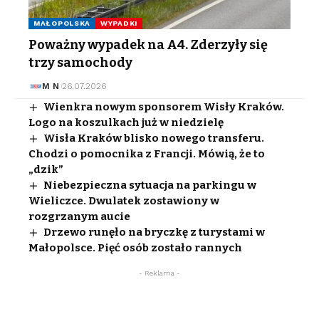
MAŁOPOLSKA
WYPADKI
Poważny wypadek na A4. Zderzyły się
trzy samochody
M N
26.07.2026
Wienkra nowym sponsorem Wisły Kraków.
Logo na koszulkach już w niedzielę
Wisła Kraków blisko nowego transferu.
Chodzi o pomocnika z Francji. Mówią, że to
„dzik”
Niebezpieczna sytuacja na parkingu w
Wieliczce. Dwulatek zostawiony w
rozgrzanym aucie
Drzewo runęło na bryczkę z turystami w
Małopolsce. Pięć osób zostało rannych
- Reklama -