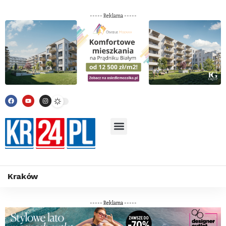
----- Reklama -----
Kraków
----- Reklama -----