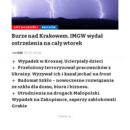
AKTUALNOŚCI
KRAKÓW
Burze nad Krakowem. IMGW wydał
ostrzeżenia na cały wtorek
SW
14.07.2026
Wypadek w Krosnej. Ucierpiały dzieci
Przełożony terroryzował pracowników z
Ukrainy. Wyzywał ich i kazał jechać na front
Budomat Szkło – nowoczesne rozwiązania
ze szkła dla domu, biura i biznesu.
Utrudnienia na drogach Małopolski.
Wypadek na Zakopiance, saperzy zablokowali
Grabie
- Reklama -