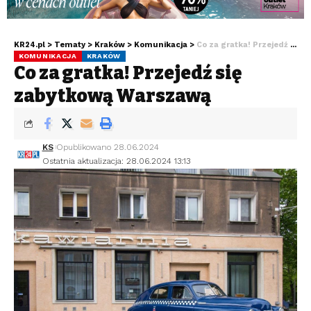
KR24.pl
>
Tematy
>
Kraków
>
Komunikacja
>
Co za gratka! Przejedź się zabytkową Warszawą
KOMUNIKACJA
KRAKÓW
Co za gratka! Przejedź się
zabytkową Warszawą
KS
Opublikowano 28.06.2024
Ostatnia aktualizacja: 28.06.2024 13:13