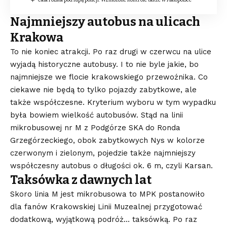
Cała Polska pod lupą policji. Wzmożone kontrole także w Małopolsce
Najmniejszy autobus na ulicach
Krakowa
To nie koniec atrakcji. Po raz drugi w czerwcu na ulice
wyjadą historyczne autobusy. I to nie byle jakie, bo
najmniejsze we flocie krakowskiego przewoźnika. Co
ciekawe nie będą to tylko pojazdy zabytkowe, ale
także współczesne. Kryterium wyboru w tym wypadku
była bowiem wielkość autobusów. Stąd na linii
mikrobusowej nr M z Podgórze SKA do Ronda
Grzegórzeckiego, obok zabytkowych Nys w kolorze
czerwonym i zielonym, pojedzie także najmniejszy
współczesny autobus o długości ok. 6 m, czyli Karsan.
Taksówka z dawnych lat
Skoro linia M jest mikrobusowa to MPK postanowiło
dla fanów Krakowskiej Linii Muzealnej przygotować
dodatkową, wyjątkową podróż… taksówką. Po raz