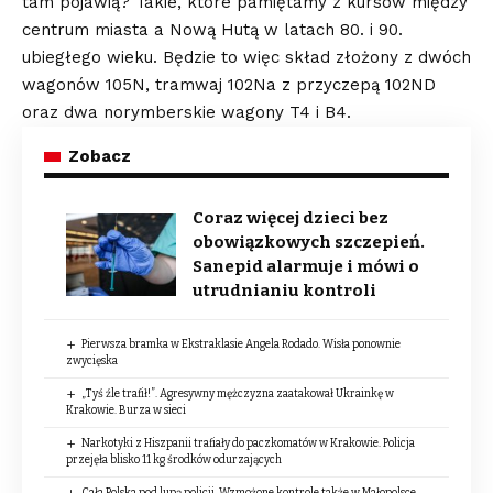
tam pojawią? Takie, które pamiętamy z kursów między
centrum miasta a Nową Hutą w latach 80. i 90.
ubiegłego wieku. Będzie to więc skład złożony z dwóch
wagonów 105N, tramwaj 102Na z przyczepą 102ND
oraz dwa norymberskie wagony T4 i B4.
Zobacz
Coraz więcej dzieci bez
obowiązkowych szczepień.
Sanepid alarmuje i mówi o
utrudnianiu kontroli
Pierwsza bramka w Ekstraklasie Angela Rodado. Wisła ponownie
zwycięska
„Tyś źle trafił!”. Agresywny mężczyzna zaatakował Ukrainkę w
Krakowie. Burza w sieci
Narkotyki z Hiszpanii trafiały do paczkomatów w Krakowie. Policja
przejęła blisko 11 kg środków odurzających