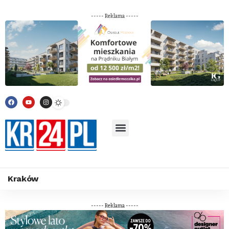
----- Reklama -----
Kraków
----- Reklama -----