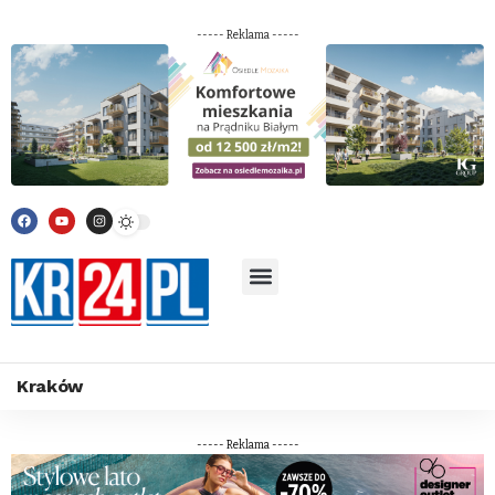
----- Reklama -----
Kraków
----- Reklama -----