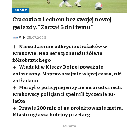
SPORT
Cracovia z Lechem bez swojej nowej
gwiazdy. ″Zaczął 6 dni temu″
M N
25.07.2026
Niecodzienne odkrycie strażaków w
Krakowie. Nad Serafą znaleźli żółwia
żółtobrzuchego
Wiadukt w Kleczy Dolnej poważnie
zniszczony. Naprawa zajmie więcej czasu, niż
zakładano
Marzył o policyjnej wizycie na urodzinach.
Krakowscy policjanci spełnili życzenie 10-
latka
Prawie 200 mln zł na projektowanie metra.
Miasto ogłasza kolejny przetarg
- Reklama -