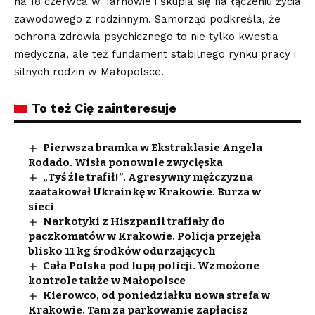
na 18 czerwca w Tarnowie i skupia się na łączeniu życia
zawodowego z rodzinnym. Samorząd podkreśla, że
ochrona zdrowia psychicznego to nie tylko kwestia
medyczna, ale też fundament stabilnego rynku pracy i
silnych rodzin w Małopolsce.
To też Cię zainteresuje
Pierwsza bramka w Ekstraklasie Angela
Rodado. Wisła ponownie zwycięska
„Tyś źle trafił!”. Agresywny mężczyzna
zaatakował Ukrainkę w Krakowie. Burza w
sieci
Narkotyki z Hiszpanii trafiały do
paczkomatów w Krakowie. Policja przejęła
blisko 11 kg środków odurzających
Cała Polska pod lupą policji. Wzmożone
kontrole także w Małopolsce
Kierowco, od poniedziałku nowa strefa w
Krakowie. Tam za parkowanie zapłacisz