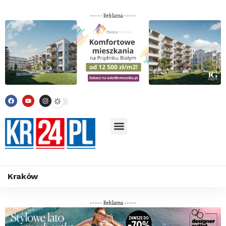
----- Reklama -----
Kraków
----- Reklama -----