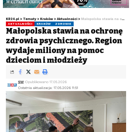
KR24.pl
>
Tematy
>
Kraków
>
Aktualności
>
Małopolska stawia na ochronę zdrowia psychicznego. Region wydaje miliony na pomoc dzieciom i młodzieży
AKTUALNOŚCI
KRAKÓW
ZDROWIE
Małopolska stawia na ochronę
zdrowia psychicznego. Region
wydaje miliony na pomoc
dzieciom i młodzieży
SW
Opublikowano 17.05.2026
Ostatnia aktualizacja: 17.05.2026 11:51