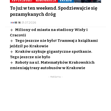
AKTUALNOŚCI
KOMUNIKACJA
KRAKÓW
To już w ten weekend. Spodziewajcie się
pozamykanych dróg
M N
31.07.2026
Miliony od miasta na stadiony Wisły i
Cracovii
Tego jeszcze nie było! Tramwaj z książkami
jeździł po Krakowie
Kraków szykuje gigantyczne spotkanie.
Tego jeszcze nie było
Roboty na ul. Matematyków Krakowskich
zmieniają trasy autobusów w Krakowie
- Reklama -