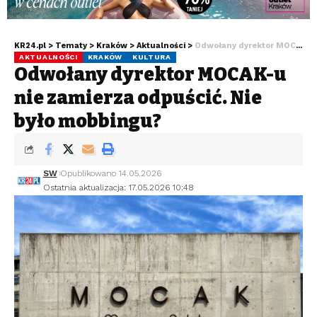
KR24.pl
>
Tematy
>
Kraków
>
Aktualności
>
Odwołany dyrektor MOCAK-u nie zamierza odpuścić. Nie było mobbingu?
AKTUALNOŚCI
KRAKÓW
KULTURA
Odwołany dyrektor MOCAK-u
nie zamierza odpuścić. Nie
było mobbingu?
SW
Opublikowano 14.05.2026
Ostatnia aktualizacja: 17.05.2026 10:48