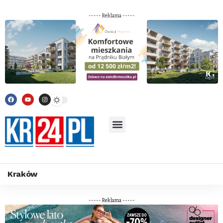
----- Reklama -----
Kraków
----- Reklama -----