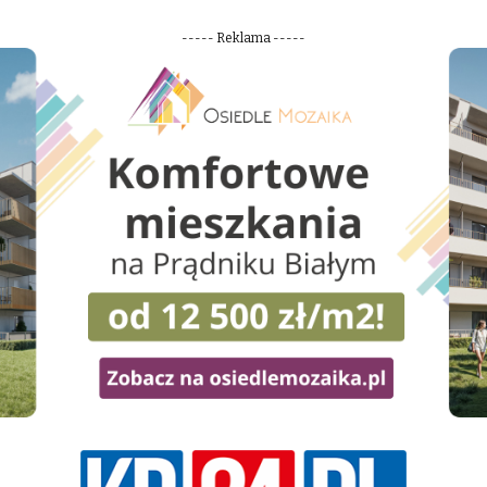
----- Reklama -----