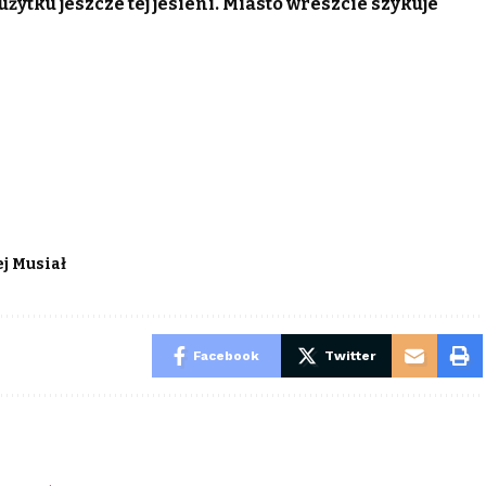
ytku jeszcze tej jesieni. Miasto wreszcie szykuje
j Musiał
Facebook
Twitter