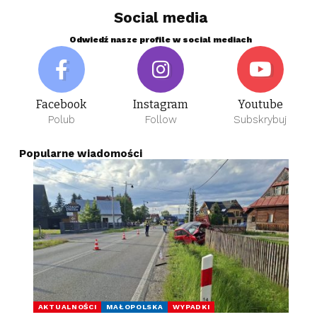
Social media
Odwiedź nasze profile w social mediach
Facebook
Instagram
Youtube
Polub
Follow
Subskrybuj
Popularne wiadomości
AKTUALNOŚCI
MAŁOPOLSKA
WYPADKI