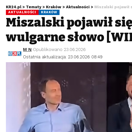
KR24.pl
>
Tematy
>
Kraków
>
Aktualności
>
Miszalski pojawił 
AKTUALNOŚCI
KRAKÓW
Miszalski pojawił się
wulgarne słowo [WI
M N
Opublikowano 23.06.2026
Ostatnia aktualizacja: 23.06.2026 08:49