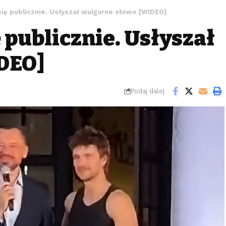
się publicznie. Usłyszał wulgarne słowo [WIDEO]
 publicznie. Usłyszał
DEO]
Podaj dalej