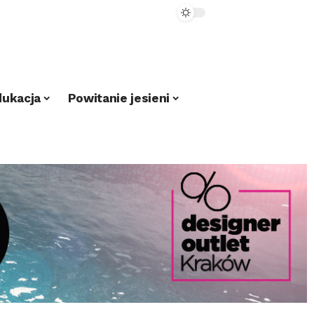
dukacja
Powitanie jesieni