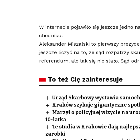
W internecie pojawiło się jeszcze jedno
na
chodniku.
Aleksander Miszalski to pierwszy prezy
jeszcze liczyć na to, że sąd rozpatrzy sk
referendum, ale tak się nie stało.
Sąd odr
To też Cię zainteresuje
Urząd Skarbowy wystawia samocho
Kraków szykuje gigantyczne spotk
Marzył o policyjnej wizycie na ur
10-latka
Te studia w Krakowie dają najleps
zarobki