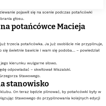
iewanie pojawił się na scenie podczas potańcówki
abrania głosu.
ę na potańcówce Macieja
już trzecia potańcówka. Ja już osobiście nie przypilnuje,
oro się świetnie bawicie i wam się podoba… – powiedział
jego kierunku wulgarne słowo.
będę odpowiadać – skwitował Miszalski.
 Grzegorza Stawowego.
na stanowisko
 klubu. On teraz będzie pilnować, by potańcówki były w
wiązując Stawowego do przypilnowania kolejnych edycji