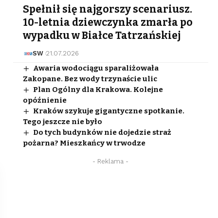
Spełnił się najgorszy scenariusz.
10-letnia dziewczynka zmarła po
wypadku w Białce Tatrzańskiej
SW
21.07.2026
Awaria wodociągu sparaliżowała
Zakopane. Bez wody trzynaście ulic
Plan Ogólny dla Krakowa. Kolejne
opóźnienie
Kraków szykuje gigantyczne spotkanie.
Tego jeszcze nie było
Do tych budynków nie dojedzie straż
pożarna? Mieszkańcy w trwodze
- Reklama -