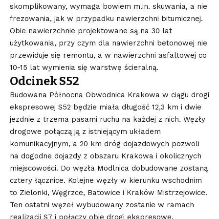
skomplikowany, wymaga bowiem m.in. skuwania, a nie
frezowania, jak w przypadku nawierzchni bitumicznej.
Obie nawierzchnie projektowane są na 30 lat
użytkowania, przy czym dla nawierzchni betonowej nie
przewiduje się remontu, a w nawierzchni asfaltowej co
10-15 lat wymienia się warstwę ścieralną.
Odcinek S52
Budowana Północna Obwodnica Krakowa w ciągu drogi
ekspresowej S52 będzie miała długość 12,3 km i dwie
jezdnie z trzema pasami ruchu na każdej z nich. Węzły
drogowe połączą ją z istniejącym układem
komunikacyjnym, a 20 km dróg dojazdowych pozwoli
na dogodne dojazdy z obszaru Krakowa i okolicznych
miejscowości. Do węzła Modlnica dobudowane zostaną
cztery łącznice. Kolejne węzły w kierunku wschodnim
to Zielonki, Węgrzce, Batowice i Kraków Mistrzejowice.
Ten ostatni węzeł wybudowany zostanie w ramach
realizacji S7 i połączy obie drogi ekspresowe,