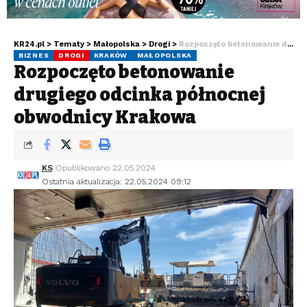
KR24.pl
>
Tematy
>
Małopolska
>
Drogi
>
Rozpoczęto betonowanie drugiego odcinka północnej obwodnicy Krakowa
BIZNES
DROGI
KRAKÓW
MAŁOPOLSKA
Rozpoczęto betonowanie
drugiego odcinka północnej
obwodnicy Krakowa
KS
Opublikowano 22.05.2024
Ostatnia aktualizacja: 22.05.2024 09:12