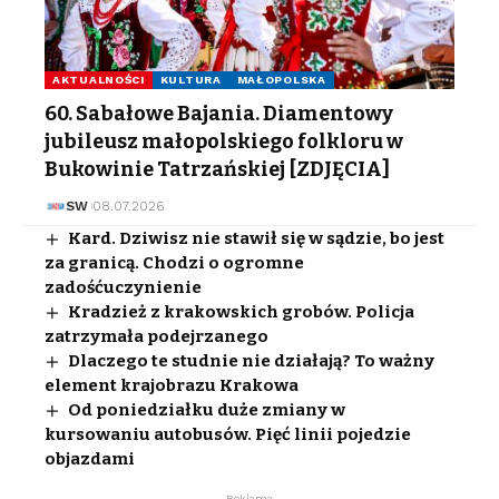
AKTUALNOŚCI
KULTURA
MAŁOPOLSKA
60. Sabałowe Bajania. Diamentowy
jubileusz małopolskiego folkloru w
Bukowinie Tatrzańskiej [ZDJĘCIA]
SW
08.07.2026
Kard. Dziwisz nie stawił się w sądzie, bo jest
za granicą. Chodzi o ogromne
zadośćuczynienie
Kradzież z krakowskich grobów. Policja
zatrzymała podejrzanego
Dlaczego te studnie nie działają? To ważny
element krajobrazu Krakowa
Od poniedziałku duże zmiany w
kursowaniu autobusów. Pięć linii pojedzie
objazdami
- Reklama -