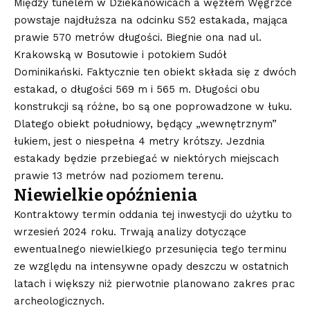
Między tunelem w Dziekanowicach a węzłem Węgrzce
powstaje najdłuższa na odcinku S52 estakada, mająca
prawie 570 metrów długości. Biegnie ona nad ul.
Krakowską w Bosutowie i potokiem Sudół
Dominikański. Faktycznie ten obiekt składa się z dwóch
estakad, o długości 569 m i 565 m. Długości obu
konstrukcji są różne, bo są one poprowadzone w łuku.
Dlatego obiekt południowy, będący „wewnętrznym”
łukiem, jest o niespełna 4 metry krótszy. Jezdnia
estakady będzie przebiegać w niektórych miejscach
prawie 13 metrów nad poziomem terenu.
Niewielkie opóźnienia
Kontraktowy termin oddania tej inwestycji do użytku to
wrzesień 2024 roku. Trwają analizy dotyczące
ewentualnego niewielkiego przesunięcia tego terminu
ze względu na intensywne opady deszczu w ostatnich
latach i większy niż pierwotnie planowano zakres prac
archeologicznych.