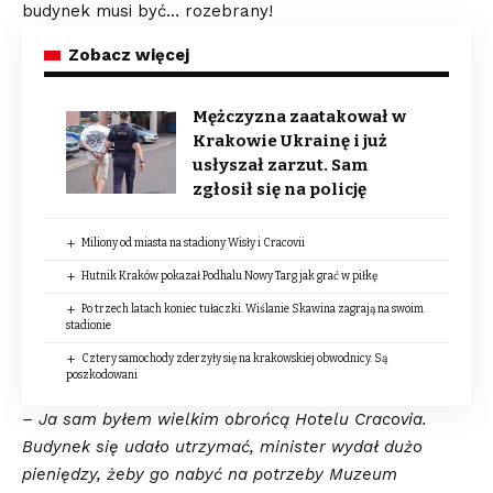
budynek musi być… rozebrany!
Zobacz więcej
Mężczyzna zaatakował w
Krakowie Ukrainę i już
usłyszał zarzut. Sam
zgłosił się na policję
Miliony od miasta na stadiony Wisły i Cracovii
Hutnik Kraków pokazał Podhalu Nowy Targ jak grać w piłkę
Po trzech latach koniec tułaczki. Wiślanie Skawina zagrają na swoim
stadionie
Cztery samochody zderzyły się na krakowskiej obwodnicy. Są
poszkodowani
– Ja sam byłem wielkim obrońcą Hotelu Cracovia.
Budynek się udało utrzymać, minister wydał dużo
pieniędzy, żeby go nabyć na potrzeby Muzeum