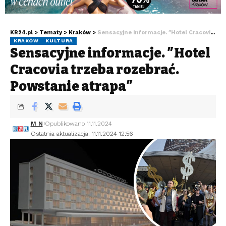
KR24.pl
>
Tematy
>
Kraków
>
Sensacyjne informacje. ″Hotel Cracovia trzeba rozebrać. Powstanie atrapa″
KRAKÓW
KULTURA
Sensacyjne informacje. ″Hotel
Cracovia trzeba rozebrać.
Powstanie atrapa″
M N
Opublikowano 11.11.2024
Ostatnia aktualizacja: 11.11.2024 12:56