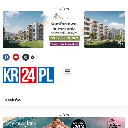
----- Reklama -----
Kraków
----- Reklama -----