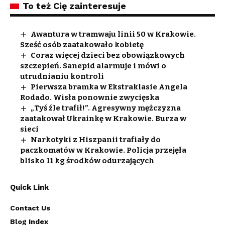
To też Cię zainteresuje
Awantura w tramwaju linii 50 w Krakowie.
Sześć osób zaatakowało kobietę
Coraz więcej dzieci bez obowiązkowych
szczepień. Sanepid alarmuje i mówi o
utrudnianiu kontroli
Pierwsza bramka w Ekstraklasie Angela
Rodado. Wisła ponownie zwycięska
„Tyś źle trafił!”. Agresywny mężczyzna
zaatakował Ukrainkę w Krakowie. Burza w
sieci
Narkotyki z Hiszpanii trafiały do
paczkomatów w Krakowie. Policja przejęła
blisko 11 kg środków odurzających
Quick Link
Contact Us
Blog Index