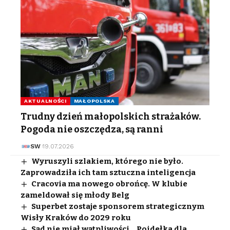
AKTUALNOŚCI
MAŁOPOLSKA
Trudny dzień małopolskich strażaków.
Pogoda nie oszczędza, są ranni
SW
19.07.2026
Wyruszyli szlakiem, którego nie było.
Zaprowadziła ich tam sztuczna inteligencja
Cracovia ma nowego obrońcę. W klubie
zameldował się młody Belg
Superbet zostaje sponsorem strategicznym
Wisły Kraków do 2029 roku
Sąd nie miał wątpliwości. „Poidełka dla