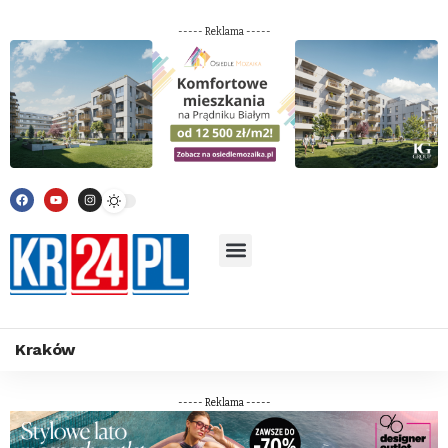
----- Reklama -----
Kraków
----- Reklama -----