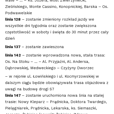
Małe – … – Ks. Józefa, Most Zwierzyniecki,
Zielińskiego, Monte Cassino, Konopnickiej, Barska – Os.
Podwawelskie
linia 128
– zostanie zmieniony rozkład jazdy we
wszystkie dni tygodnia oraz zostanie zwiększona
częstotliwość w soboty i święta do 30 minut przez cały
dzień
linia 137
– zostanie zawieszona
linia 142
– zostanie wprowadzona nowa, stała trasa:
Os. Na Stoku – … – Al. Przyjaźni, Al. Andersa,
Dąbrowskiej, Medweckiego – Czyżyny Dworzec
– w rejonie ul. Łowińskiego i ul. Kocmyrzowskiej w
dalszym ciągu będzie obowiązywała trasa objazdowa z
uwagi na budowę drogi S7
linia 147
– zostanie uruchomiona nowa linia na stałej
trasie: Nowy Kleparz – Prądnicka, Doktora Twardego,
Pielęgniarek, Prądnicka, Lekarska, ks. Siemaszki,