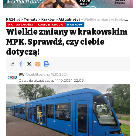
KR24.pl
>
Tematy
>
Kraków
>
Aktualności
>
Wielkie zmiany w krakowskim MPK. Sprawdź, czy ciebie dotyczą!
AKTUALNOŚCI
KOMUNIKACJA
KRAKÓW
Wielkie zmiany w krakowskim
MPK. Sprawdź, czy ciebie
dotyczą!
SW
Opublikowano 15.10.2024
Ostatnia aktualizacja: 14.10.2024 22:08