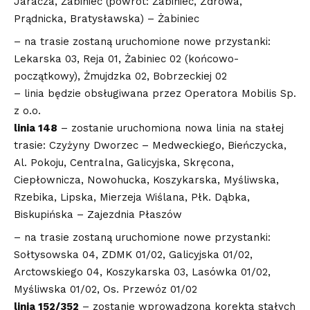
Jaracza, Żabiniec (powrót: Żabiniec, Zdrowa,
Prądnicka, Bratysławska) – Żabiniec
– na trasie zostaną uruchomione nowe przystanki:
Lekarska 03, Reja 01, Żabiniec 02 (końcowo-
początkowy), Żmujdzka 02, Bobrzeckiej 02
– linia będzie obsługiwana przez Operatora Mobilis Sp.
z o.o.
linia 148
– zostanie uruchomiona nowa linia na stałej
trasie: Czyżyny Dworzec – Medweckiego, Bieńczycka,
Al. Pokoju, Centralna, Galicyjska, Skręcona,
Ciepłownicza, Nowohucka, Koszykarska, Myśliwska,
Rzebika, Lipska, Mierzeja Wiślana, Płk. Dąbka,
Biskupińska – Zajezdnia Płaszów
– na trasie zostaną uruchomione nowe przystanki:
Sołtysowska 04, ZDMK 01/02, Galicyjska 01/02,
Arctowskiego 04, Koszykarska 03, Lasówka 01/02,
Myśliwska 01/02, Os. Przewóz 01/02
linia 152/352
– zostanie wprowadzona korekta stałych