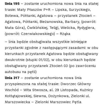
linia 195
– zostanie uruchomiona nowa linia na stałej
trasie: Mały Płaszów P+R – Lipska, Surzyckiego,
Botewa, Półłanki, Agatowa – przystanek Złocień –
Agatowa, Półłanki, Bieżanowska, Barbary, (powrót:
Mała Góra), Ćwiklińskiej, Teligi, Wielicka, Rydygiera,
(powrót: Czerwiakowskiego) – Rżąka
– linia będzie obsługiwała wszystkie istniejące
przystanki zgodnie z następującymi zasadami: w obu
kierunkach przystanek Agatowa będzie obsługiwany
dwukrotnie (słupki 01/02), w obu kierunkach będzie
obsługiwany przystanek Złocień 03 (po zawróceniu
autobusu na pętli)
linia 317
– zostanie uruchomiona nowa linia
przyspieszona na stałej trasie: Dworzec Główny
Wschód – Wita Stwosza, al. 29 Listopada, Kużnicy
Kołłątajowskiej, Siewna, Dożynkowa, Zielonki ul.
Marszowiecka – Zielonki Marszowiec Pętla