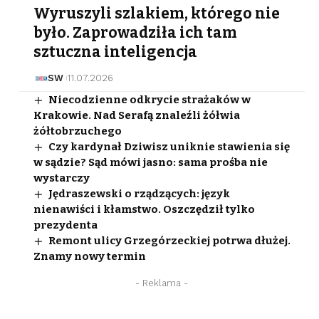
Wyruszyli szlakiem, którego nie
było. Zaprowadziła ich tam
sztuczna inteligencja
SW
11.07.2026
Niecodzienne odkrycie strażaków w
Krakowie. Nad Serafą znaleźli żółwia
żółtobrzuchego
Czy kardynał Dziwisz uniknie stawienia się
w sądzie? Sąd mówi jasno: sama prośba nie
wystarczy
Jędraszewski o rządzących: język
nienawiści i kłamstwo. Oszczędził tylko
prezydenta
Remont ulicy Grzegórzeckiej potrwa dłużej.
Znamy nowy termin
- Reklama -