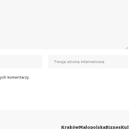
nych komentarzy.
Kraków
Małopolska
Biznes
Kul