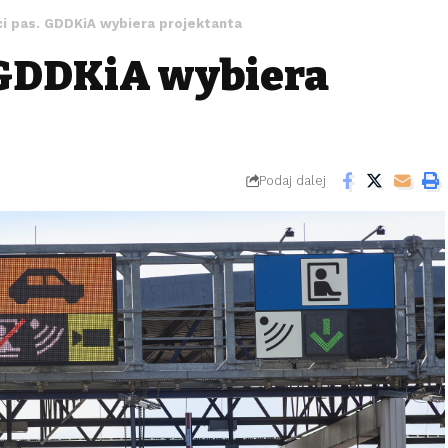
ci pas. GDDKiA wybiera projektanta
. GDDKiA wybiera
Podaj dalej