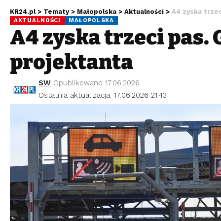
KR24.pl
>
Tematy
>
Małopolska
>
Aktualności
>
A4 zyska trze
AKTUALNOŚCI
MAŁOPOLSKA
A4 zyska trzeci pas
projektanta
SW
Opublikowano 17.06.2026
Ostatnia aktualizacja: 17.06.2026 21:43