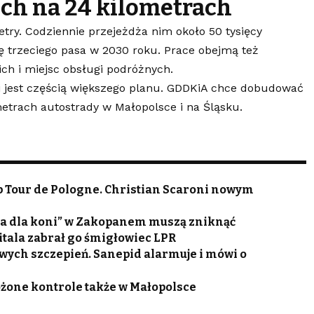
uch na 24 kilometrach
try. Codziennie przejeżdża nim około 50 tysięcy
trzeciego pasa w 2030 roku. Prace obejmą też
ch i miejsc obsługi podróżnych.
jest częścią większego planu. GDDKiA chce dobudować
metrach autostrady w Małopolsce i na Śląsku.
p Tour de Pologne. Christian Scaroni nowym
łka dla koni” w Zakopanem muszą zniknąć
itala zabrał go śmigłowiec LPR
owych szczepień. Sanepid alarmuje i mówi o
ożone kontrole także w Małopolsce