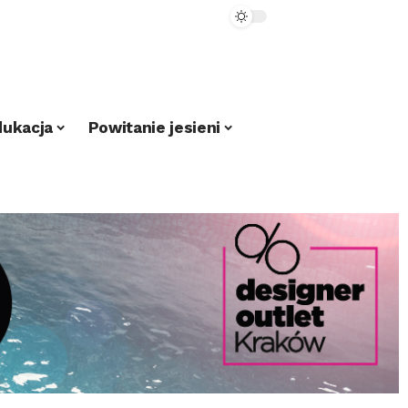
dukacja
Powitanie jesieni