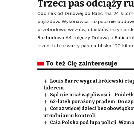
Trzeci pas odciąży r
Odcinek od Dulowej do Balic ma 24 kilome
pojazdów. Wykonawca rozpocznie budowę 
przebudowę węzłów, obiektów inżynierski
Rozbudowa A4 między Dulową a Balicami 
trzeci lub czwarty pas na blisko 120 kilo
To też Cię zainteresuje
Louis Barre wygrał królewski eta
liderem
Sąd nie miał wątpliwości. „Poide
62-latek porażony prądem. Do szp
Coraz więcej dzieci bez obowiązk
utrudnianiu kontroli
Cała Polska pod lupą policji. Wzm