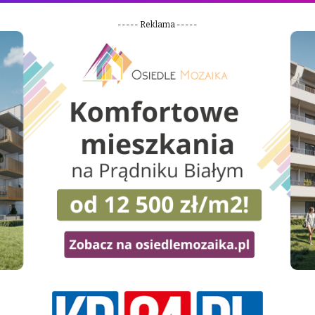
----- Reklama -----