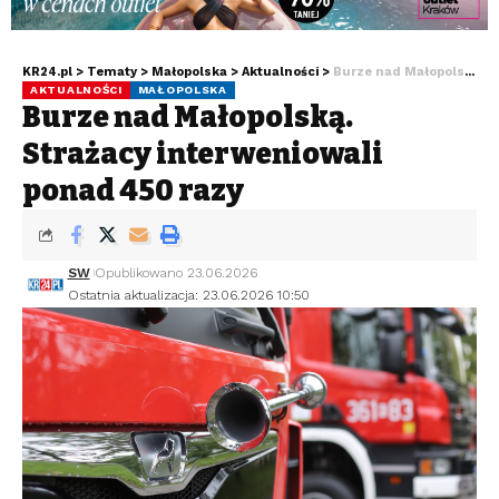
KR24.pl
>
Tematy
>
Małopolska
>
Aktualności
>
Burze nad Małopolską. Strażacy interweniowali ponad 450 razy
AKTUALNOŚCI
MAŁOPOLSKA
Burze nad Małopolską.
Strażacy interweniowali
ponad 450 razy
SW
Opublikowano 23.06.2026
Ostatnia aktualizacja: 23.06.2026 10:50