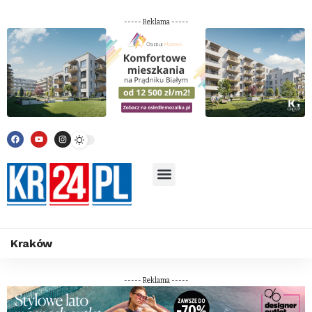
----- Reklama -----
Kraków
----- Reklama -----