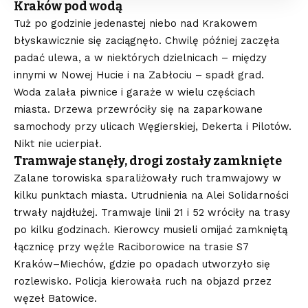
Kraków pod wodą
Tuż po godzinie jedenastej niebo nad Krakowem
błyskawicznie się zaciągnęło. Chwilę później zaczęła
padać ulewa, a w niektórych dzielnicach – między
innymi w Nowej Hucie i na Zabłociu – spadł grad.
Woda zalała piwnice i garaże w wielu częściach
miasta. Drzewa przewróciły się na zaparkowane
samochody przy ulicach Węgierskiej, Dekerta i Pilotów.
Nikt nie ucierpiał.
Tramwaje stanęły, drogi zostały zamknięte
Zalane torowiska sparaliżowały ruch tramwajowy w
kilku punktach miasta. Utrudnienia na Alei Solidarności
trwały najdłużej. Tramwaje linii 21 i 52 wróciły na trasy
po kilku godzinach. Kierowcy musieli omijać zamkniętą
łącznicę przy węźle Raciborowice na trasie S7
Kraków–Miechów, gdzie po opadach utworzyło się
rozlewisko. Policja kierowała ruch na objazd przez
węzeł Batowice.