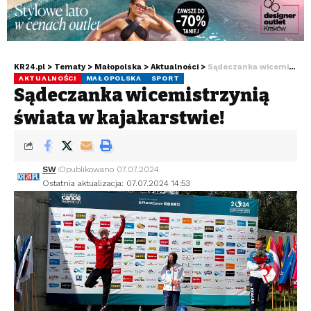
KR24.pl
>
Tematy
>
Małopolska
>
Aktualności
>
Sądeczanka wicemistrzynią świata w kajakarstwie!
AKTUALNOŚCI
MAŁOPOLSKA
SPORT
Sądeczanka wicemistrzynią
świata w kajakarstwie!
SW
Opublikowano 07.07.2024
Ostatnia aktualizacja: 07.07.2024 14:53