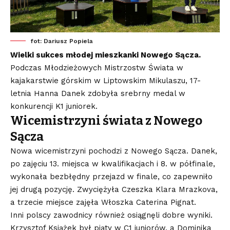
fot: Dariusz Popiela
Wielki sukces młodej mieszkanki Nowego Sącza.
Podczas Młodzieżowych Mistrzostw Świata w
kajakarstwie górskim w Liptowskim Mikulaszu, 17-
letnia Hanna Danek zdobyła srebrny medal w
konkurencji K1 juniorek.
Wicemistrzyni świata z Nowego
Sącza
Nowa wicemistrzyni pochodzi z Nowego Sącza. Danek,
po zajęciu 13. miejsca w kwalifikacjach i 8. w półfinale,
wykonała bezbłędny przejazd w finale, co zapewniło
jej drugą pozycję. Zwyciężyła Czeszka Klara Mrazkova,
a trzecie miejsce zajęła Włoszka Caterina Pignat.
Inni polscy zawodnicy również osiągnęli dobre wyniki.
Krzysztof Książek był piąty w C1 juniorów, a Dominika