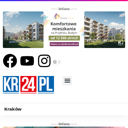
----- Reklama -----
Kraków
----- Reklama -----