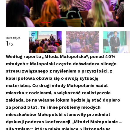
Lista zdjęć
1
/5
Według raportu „Młoda Małopolska”, ponad 40%
młodych z Małopolski często doświadcza silnego
stresu związanego z myśleniem o przyszłości, z
kolei połowa obawia się o swoją sytuację
materialną. Co drugi młody Małopolanin nadal
mieszka z rodzicami, a większość realistycznie
zakłada, że na własne lokum będzie ją stać dopiero
za ponad 5 lat. Te i inne problemy młodych
mieszkańców Małopolski stanowiły przedmiot
dyskusji podczas konferencji „Młodzi Małopolanie –
siła zmiany”, która miała miejsce 5 listopada w