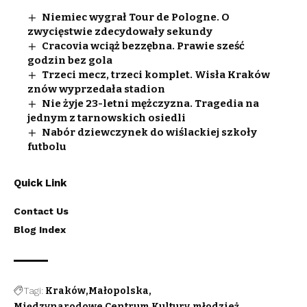
Niemiec wygrał Tour de Pologne. O
zwycięstwie zdecydowały sekundy
Cracovia wciąż bezzębna. Prawie sześć
godzin bez gola
Trzeci mecz, trzeci komplet. Wisła Kraków
znów wyprzedała stadion
Nie żyje 23-letni mężczyzna. Tragedia na
jednym z tarnowskich osiedli
Nabór dziewczynek do wiślackiej szkoły
futbolu
Quick Link
Contact Us
Blog Index
Tagi:
Kraków
Małopolska
Międzynarodowe Centrum Kultury
młodzież