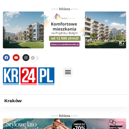
----- Reklama -----
Kraków
----- Reklama -----