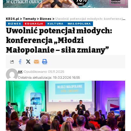
KR24.pl
>
Tematy
>
Biznes
>
Uwolnić potencjał młodych: konferencja „Młodzi Małopolanie – siła zmiany”
BIZNES
EDUKACJA
KULTURA
MAŁOPOLSKA
Uwolnić potencjał młodych:
konferencja „Młodzi
Małopolanie – siła zmiany”
AK
Opublikowano 05.11.2025
Ostatnia aktualizacja: 19.03.2026 16:55