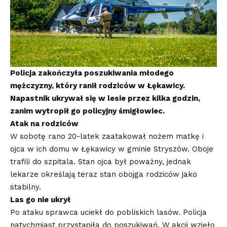
Policja zakończyła poszukiwania młodego
mężczyzny, który ranił rodziców w Łękawicy.
Napastnik ukrywał się w lesie przez kilka godzin,
zanim wytropił go policyjny śmigłowiec.
Atak na rodziców
W sobotę rano 20-latek zaatakował nożem matkę i
ojca w ich domu w Łękawicy w gminie Stryszów. Oboje
trafili do szpitala. Stan ojca był poważny, jednak
lekarze określają teraz stan obojga rodziców jako
stabilny.
Las go nie ukrył
Po ataku sprawca uciekł do pobliskich lasów. Policja
natychmiast przystąpiła do poszukiwań. W akcji wzięło