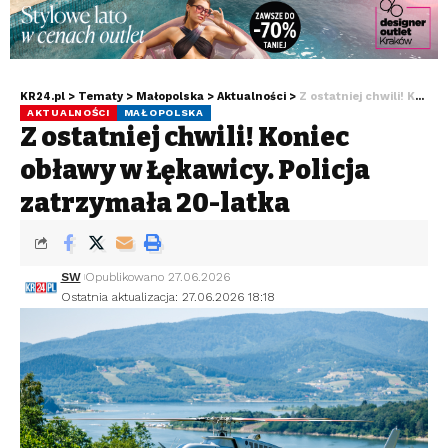
KR24.pl
>
Tematy
>
Małopolska
>
Aktualności
>
Z ostatniej chwili! Koniec obławy w Łękawicy. Policja zatrzymała 20-latka
AKTUALNOŚCI
MAŁOPOLSKA
Z ostatniej chwili! Koniec
obławy w Łękawicy. Policja
zatrzymała 20-latka
SW
Opublikowano 27.06.2026
Ostatnia aktualizacja: 27.06.2026 18:18