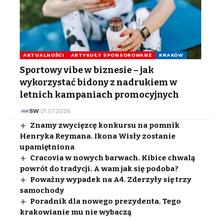
AKTUALNOŚCI
ARTYKUŁY SPONSOROWANE
KRAKÓW
Sportowy vibe w biznesie – jak
wykorzystać bidony z nadrukiem w
letnich kampaniach promocyjnych
SW
21.07.2026
Znamy zwycięzcę konkursu na pomnik
Henryka Reymana. Ikona Wisły zostanie
upamiętniona
Cracovia w nowych barwach. Kibice chwalą
powrót do tradycji. A wam jak się podoba?
Poważny wypadek na A4. Zderzyły się trzy
samochody
Poradnik dla nowego prezydenta. Tego
krakowianie mu nie wybaczą