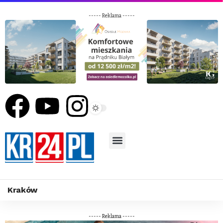
----- Reklama -----
Kraków
----- Reklama -----