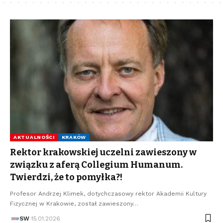
AKTUALNOŚCI
KRAKÓW
Rektor krakowskiej uczelni zawieszony w
związku z aferą Collegium Humanum.
Twierdzi, że to pomyłka?!
Profesor Andrzej Klimek, dotychczasowy rektor Akademii Kultury
Fizycznej w Krakowie, został zawieszony…
SW
15.01.2026