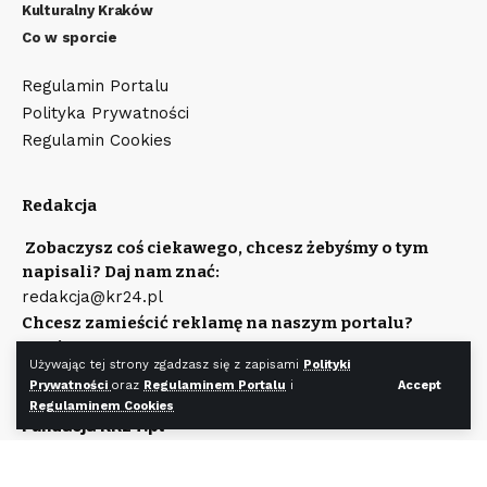
Kulturalny Kraków
Co w sporcie
Regulamin Portalu
Polityka Prywatności
Regulamin Cookies
Redakcja
Zobaczysz coś ciekawego, chcesz żebyśmy o tym
napisali? Daj nam znać:
redakcja@kr24.pl
Chcesz zamieścić reklamę na naszym portalu?
Napisz:
Używając tej strony zgadzasz się z zapisami
Polityki
reklama@kr24.pl
Prywatności
oraz
Regulaminem Portalu
i
Accept
Wydawcą portalu jest
Regulaminem Cookies
Fundacja KR24.pl
Wpisana do rejestru Stowarzyszeń, Innych Organizacji
Społecznych i Zawodowych, Fundacji Oraz