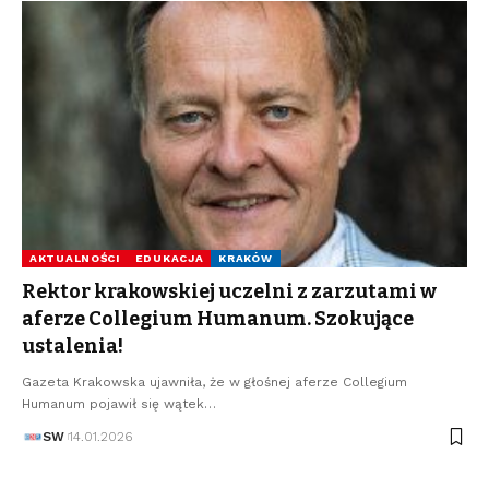
AKTUALNOŚCI
EDUKACJA
KRAKÓW
Rektor krakowskiej uczelni z zarzutami w
aferze Collegium Humanum. Szokujące
ustalenia!
Gazeta Krakowska ujawniła, że w głośnej aferze Collegium
Humanum pojawił się wątek…
SW
14.01.2026