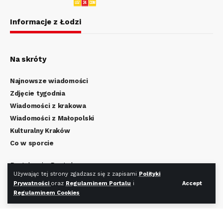
Informacje z Łodzi
Na skróty
Najnowsze wiadomości
Zdjęcie tygodnia
Wiadomości z krakowa
Wiadomości z Małopolski
Kulturalny Kraków
Co w sporcie
Regulamin Portalu
Używając tej strony zgadzasz się z zapisami
Polityki
Polityka Prywatności
Prywatności
oraz
Regulaminem Portalu
i
Accept
Regulamin Cookies
Regulaminem Cookies
Redakcja