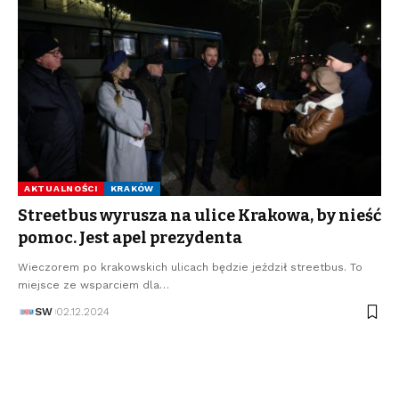
AKTUALNOŚCI
KRAKÓW
Streetbus wyrusza na ulice Krakowa, by nieść
pomoc. Jest apel prezydenta
Wieczorem po krakowskich ulicach będzie jeździł streetbus. To
miejsce ze wsparciem dla…
SW
02.12.2024