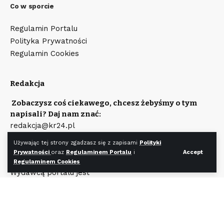
Co w sporcie
Regulamin Portalu
Polityka Prywatności
Regulamin Cookies
Redakcja
Zobaczysz coś ciekawego, chcesz żebyśmy o tym
napisali? Daj nam znać:
redakcja@kr24.pl
Chcesz zamieścić reklamę na naszym portalu?
Używając tej strony zgadzasz się z zapisami
Polityki
Napisz:
Prywatności
oraz
Regulaminem Portalu
i
Accept
reklama@kr24.pl
Regulaminem Cookies
Wydawcą portalu jest
Fundacja KR24.pl
Wpisana do rejestru Stowarzyszeń, Innych Organizacji
Społecznych i Zawodowych, Fundacji Oraz
Samodzielnych Publicznych Zakładów Opieki