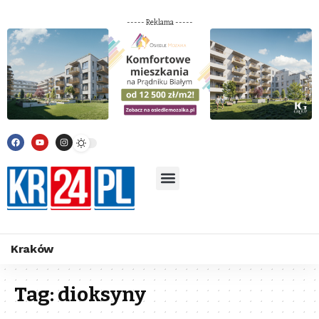
----- Reklama -----
Kraków
Tag:
dioksyny