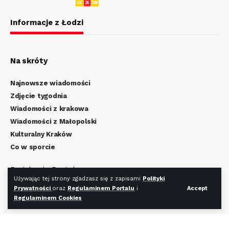
Informacje z Łodzi
Na skróty
Najnowsze wiadomości
Zdjęcie tygodnia
Wiadomości z krakowa
Wiadomości z Małopolski
Kulturalny Kraków
Co w sporcie
Regulamin Portalu
Używając tej strony zgadzasz się z zapisami
Polityki
Polityka Prywatności
Prywatności
oraz
Regulaminem Portalu
i
Accept
Regulamin Cookies
Regulaminem Cookies
Redakcja