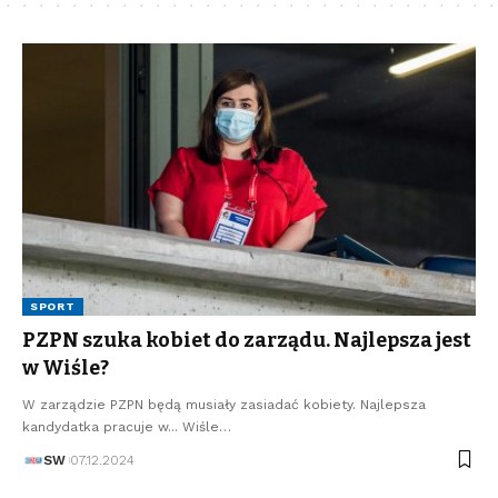
SPORT
PZPN szuka kobiet do zarządu. Najlepsza jest
w Wiśle?
W zarządzie PZPN będą musiały zasiadać kobiety. Najlepsza
kandydatka pracuje w... Wiśle…
SW
07.12.2024