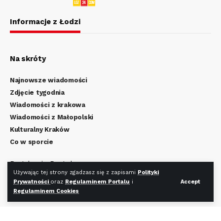
Informacje z Łodzi
Na skróty
Najnowsze wiadomości
Zdjęcie tygodnia
Wiadomości z krakowa
Wiadomości z Małopolski
Kulturalny Kraków
Co w sporcie
Regulamin Portalu
Używając tej strony zgadzasz się z zapisami
Polityki
Polityka Prywatności
Prywatności
oraz
Regulaminem Portalu
i
Accept
Regulamin Cookies
Regulaminem Cookies
Redakcja