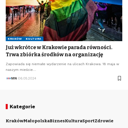
KRAKÓW
KULTURA
Już wkrótce w Krakowie parada równości.
Trwa zbiórka środków na organizację
Zapowiada się niemałe wydarzenie na ulicach Krakowa. 18 maja w
naszym mieście…
MN
06.05.2024
Kategorie
Kraków
Małopolska
Biznes
Kultura
Sport
Zdrowie