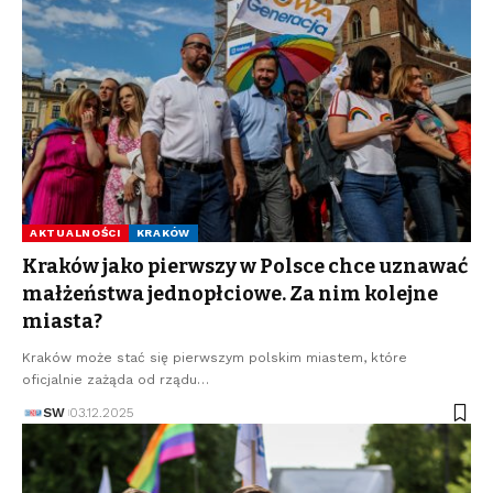
AKTUALNOŚCI
KRAKÓW
Kraków jako pierwszy w Polsce chce uznawać
małżeństwa jednopłciowe. Za nim kolejne
miasta?
Kraków może stać się pierwszym polskim miastem, które
oficjalnie zażąda od rządu…
SW
03.12.2025