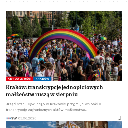
AKTUALNOŚCI
KRAKÓW
Kraków: transkrypcje jednopłciowych
małżeństw ruszą w sierpniu
Urząd Stanu Cywilnego w Krakowie przyjmuje wnioski o
transkrypcję zagranicznych aktów małżeństwa…
SW
03.06.2026