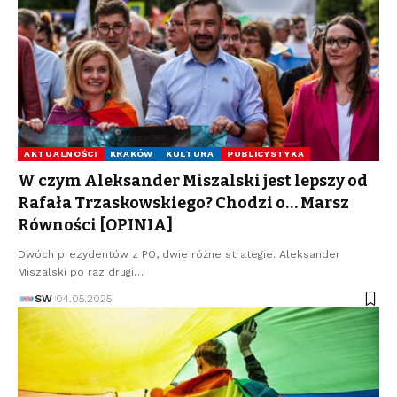
AKTUALNOŚCI
KRAKÓW
KULTURA
PUBLICYSTYKA
W czym Aleksander Miszalski jest lepszy od
Rafała Trzaskowskiego? Chodzi o… Marsz
Równości [OPINIA]
Dwóch prezydentów z PO, dwie różne strategie. Aleksander
Miszalski po raz drugi…
SW
04.05.2025