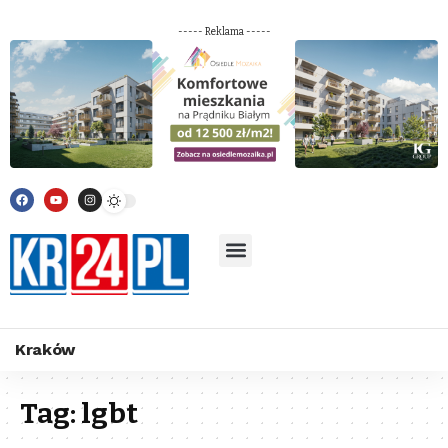
----- Reklama -----
Kraków
Tag:
lgbt