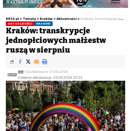
KR24.pl
>
Tematy
>
Kraków
>
Aktualności
>
Kraków: transkrypcje jednopłciowych małżeństw ruszą w sierpniu
AKTUALNOŚCI
KRAKÓW
Kraków: transkrypcje
jednopłciowych małżeństw
ruszą w sierpniu
SW
Opublikowano 03.06.2026
Ostatnia aktualizacja: 03.06.2026 20:23