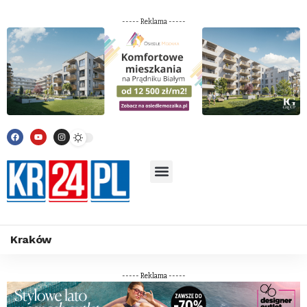
----- Reklama -----
Kraków
----- Reklama -----