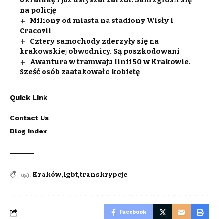
Ukrainkę i już usłyszał zarzut. Sam zgłosił się
na policję
Miliony od miasta na stadiony Wisły i
Cracovii
Cztery samochody zderzyły się na
krakowskiej obwodnicy. Są poszkodowani
Awantura w tramwaju linii 50 w Krakowie.
Sześć osób zaatakowało kobietę
Quick Link
Contact Us
Blog Index
Tagi:
Kraków
lgbt
transkrypcje
Facebook