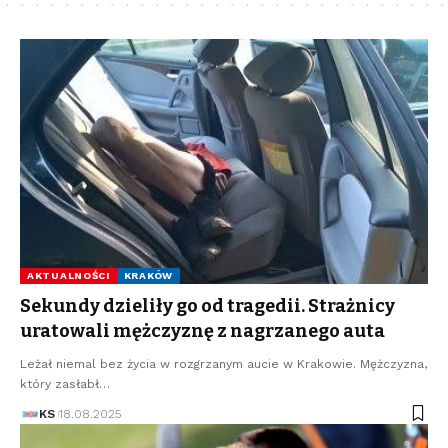
AKTUALNOŚCI
KRAKÓW
Sekundy dzieliły go od tragedii. Strażnicy
uratowali mężczyznę z nagrzanego auta
Leżał niemal bez życia w rozgrzanym aucie w Krakowie. Mężczyzna,
który zasłabł…
KS
18.08.2025