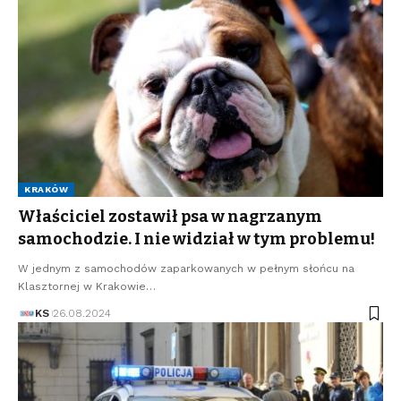
KRAKÓW
Właściciel zostawił psa w nagrzanym
samochodzie. I nie widział w tym problemu!
W jednym z samochodów zaparkowanych w pełnym słońcu na
Klasztornej w Krakowie…
KS
26.08.2024