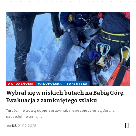
AKTUALNOŚCI
MAŁOPOLSKA
TURYSTYKA
Wybrał się w niskich butach na Babią Górę.
Ewakuacja z zamkniętego szlaku
Turyści nie zdają sobie sprawy jak niebezpieczne są góry, a
szczególnie zimą.…
KS
21.02.2025