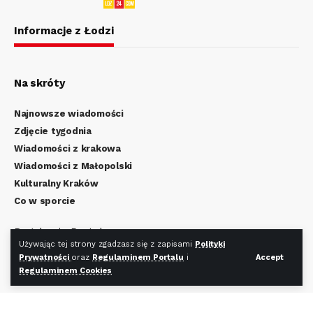
Informacje z Łodzi
Na skróty
Najnowsze wiadomości
Zdjęcie tygodnia
Wiadomości z krakowa
Wiadomości z Małopolski
Kulturalny Kraków
Co w sporcie
Regulamin Portalu
Używając tej strony zgadzasz się z zapisami
Polityki
Polityka Prywatności
Prywatności
oraz
Regulaminem Portalu
i
Accept
Regulamin Cookies
Regulaminem Cookies
Redakcja