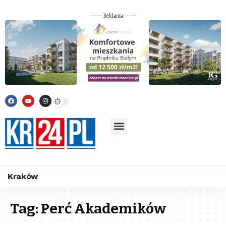
----- Reklama -----
Kraków
Tag:
Perć Akademików