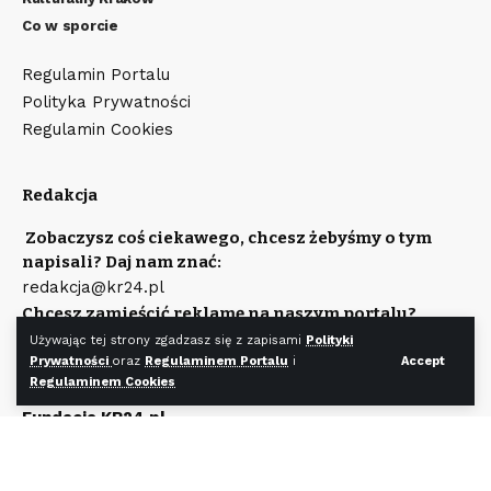
Co w sporcie
Regulamin Portalu
Polityka Prywatności
Regulamin Cookies
Redakcja
Zobaczysz coś ciekawego, chcesz żebyśmy o tym
napisali? Daj nam znać:
redakcja@kr24.pl
Chcesz zamieścić reklamę na naszym portalu?
Napisz:
Używając tej strony zgadzasz się z zapisami
Polityki
reklama@kr24.pl
Prywatności
oraz
Regulaminem Portalu
i
Accept
Regulaminem Cookies
Wydawcą portalu jest
Fundacja KR24.pl
Wpisana do rejestru Stowarzyszeń, Innych Organizacji
Społecznych i Zawodowych, Fundacji Oraz