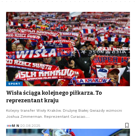
SPORT
Wisła ściąga kolejnego piłkarza. To
reprezentant kraju
Kolejny transfer Wisły Kraków. Drużynę Białej Gwiazdy wzmocni
Joshua Zimmerman. Reprezentant Curacao.…
M N
20.08.2025