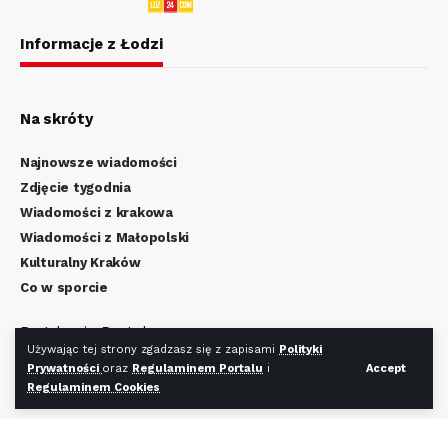
Informacje z Łodzi
Na skróty
Najnowsze wiadomości
Zdjęcie tygodnia
Wiadomości z krakowa
Wiadomości z Małopolski
Kulturalny Kraków
Co w sporcie
Regulamin Portalu
Używając tej strony zgadzasz się z zapisami
Polityki
Polityka Prywatności
Prywatności
oraz
Regulaminem Portalu
i
Accept
Regulamin Cookies
Regulaminem Cookies
Redakcja