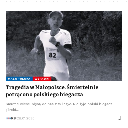
MAŁOPOLSKA
WYPADKI
Tragedia w Małopolsce. Śmiertelnie
potrącono polskiego biegacza
Smutne wieści płyną do nas z Wilczyc. Nie żyje polski biegacz
górski…
KS
28.01.2025