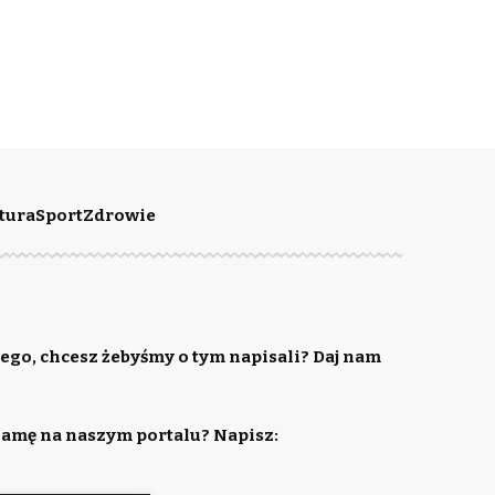
tura
Sport
Zdrowie
ego, chcesz żebyśmy o tym napisali? Daj nam
lamę na naszym portalu? Napisz: