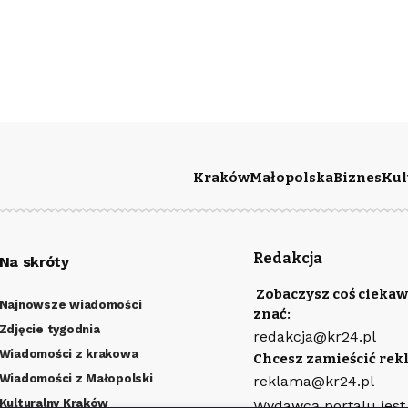
Kraków
Małopolska
Biznes
Kul
Redakcja
Na skróty
Zobaczysz coś ciekaw
Najnowsze wiadomości
znać:
Zdjęcie tygodnia
redakcja@kr24.pl
Wiadomości z krakowa
Chcesz zamieścić rek
Wiadomości z Małopolski
reklama@kr24.pl
Kulturalny Kraków
Wydawcą portalu jest