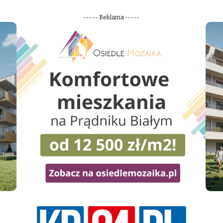
----- Reklama -----