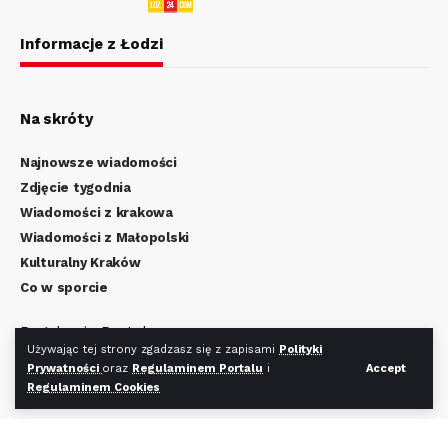
Informacje z Łodzi
Na skróty
Najnowsze wiadomości
Zdjęcie tygodnia
Wiadomości z krakowa
Wiadomości z Małopolski
Kulturalny Kraków
Co w sporcie
Regulamin Portalu
Używając tej strony zgadzasz się z zapisami
Polityki
Polityka Prywatności
Prywatności
oraz
Regulaminem Portalu
i
Accept
Regulamin Cookies
Regulaminem Cookies
Redakcja