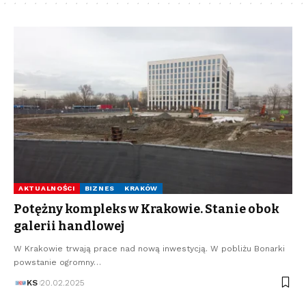
AKTUALNOŚCI
BIZNES
KRAKÓW
Potężny kompleks w Krakowie. Stanie obok
galerii handlowej
W Krakowie trwają prace nad nową inwestycją. W pobliżu Bonarki
powstanie ogromny…
KS
20.02.2025