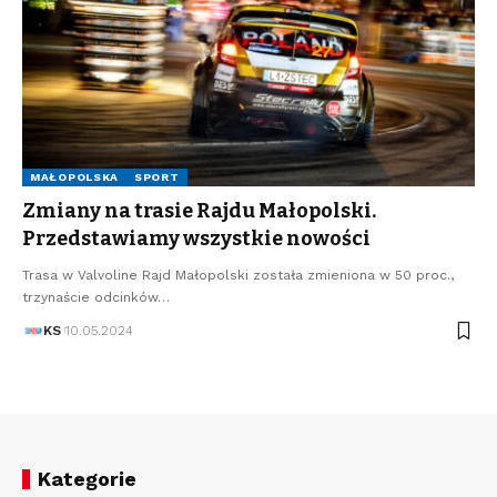
MAŁOPOLSKA
SPORT
Zmiany na trasie Rajdu Małopolski.
Przedstawiamy wszystkie nowości
Trasa w Valvoline Rajd Małopolski została zmieniona w 50 proc.,
trzynaście odcinków…
KS
10.05.2024
Kategorie