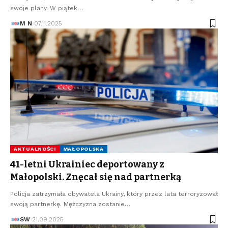
swoje plany. W piątek…
M N
07.11.2025
AKTUALNOŚCI
MAŁOPOLSKA
41-letni Ukrainiec deportowany z
Małopolski. Znęcał się nad partnerką
Policja zatrzymała obywatela Ukrainy, który przez lata terroryzował
swoją partnerkę. Mężczyzna zostanie…
SW
21.09.2025