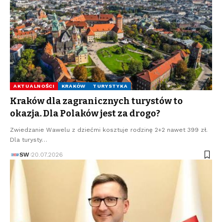
AKTUALNOŚCI
KRAKÓW
TURYSTYKA
Kraków dla zagranicznych turystów to
okazja. Dla Polaków jest za drogo?
Zwiedzanie Wawelu z dziećmi kosztuje rodzinę 2+2 nawet 399 zł.
Dla turysty…
SW
20.07.2026