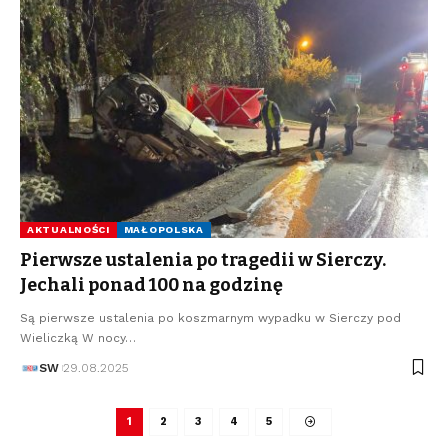
AKTUALNOŚCI
MAŁOPOLSKA
Pierwsze ustalenia po tragedii w Sierczy.
Jechali ponad 100 na godzinę
Są pierwsze ustalenia po koszmarnym wypadku w Sierczy pod
Wieliczką W nocy…
SW
29.08.2025
1
2
3
4
5