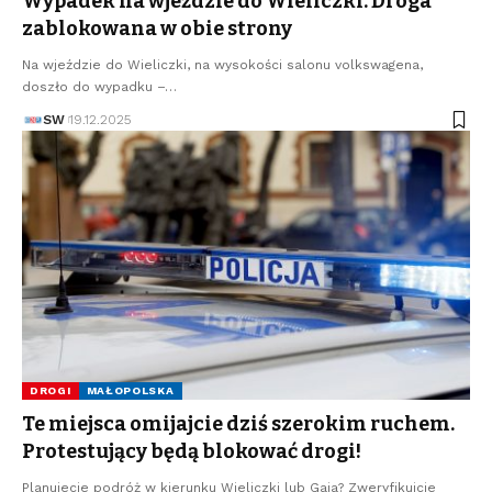
Wypadek na wjeździe do Wieliczki. Droga
zablokowana w obie strony
Na wjeździe do Wieliczki, na wysokości salonu volkswagena,
doszło do wypadku –…
SW
19.12.2025
DROGI
MAŁOPOLSKA
Te miejsca omijajcie dziś szerokim ruchem.
Protestujący będą blokować drogi!
Planujecie podróż w kierunku Wieliczki lub Gaja? Zweryfikujcie