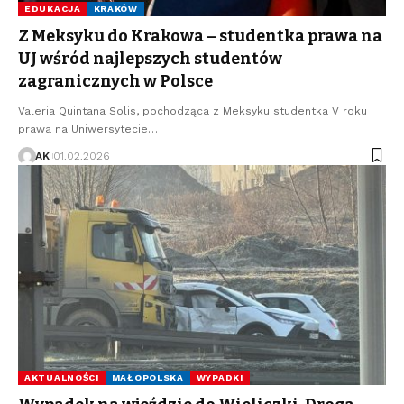
EDUKACJA
KRAKÓW
Z Meksyku do Krakowa – studentka prawa na
UJ wśród najlepszych studentów
zagranicznych w Polsce
Valeria Quintana Solis, pochodząca z Meksyku studentka V roku
prawa na Uniwersytecie…
AK
01.02.2026
AKTUALNOŚCI
MAŁOPOLSKA
WYPADKI