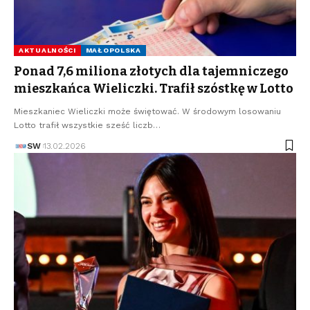
AKTUALNOŚCI
MAŁOPOLSKA
Ponad 7,6 miliona złotych dla tajemniczego
mieszkańca Wieliczki. Trafił szóstkę w Lotto
Mieszkaniec Wieliczki może świętować. W środowym losowaniu
Lotto trafił wszystkie sześć liczb…
SW
13.02.2026