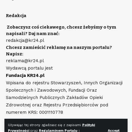
Redakcja
Zobaczysz coś ciekawego, chcesz żebyśmy o tym
napisali? Daj nam znać:
redakcja@kr24.pl
Chcesz zamieścić reklamę na naszym portalu?
Napisz:
reklama@kr24.pl
Wydawcą portalu jest
Fundacja KR24.pl
Wpisana do rejestru Stowarzyszeń, Innych Organizacji
Społecznych i Zawodowych, Fundacji Oraz
Samodzielnych Publicznych Zakładów Opieki
Zdrowotnej oraz Rejestru Przedsiębiorców pod
numerem KRS: 0001110778
Używając tej strony zgadzasz się z zapisami
Polityki
Prywatności
oraz
Regulaminem Portalu
i
Accept