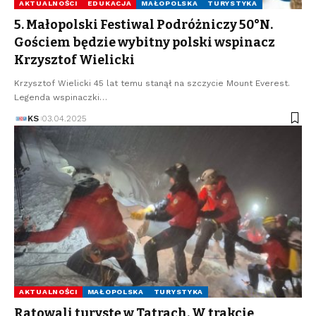
AKTUALNOŚCI
EDUKACJA
MAŁOPOLSKA
TURYSTYKA
5. Małopolski Festiwal Podróżniczy 50°N.
Gościem będzie wybitny polski wspinacz
Krzysztof Wielicki
Krzysztof Wielicki 45 lat temu stanął na szczycie Mount Everest.
Legenda wspinaczki…
KS
03.04.2025
AKTUALNOŚCI
MAŁOPOLSKA
TURYSTYKA
Ratowali turystę w Tatrach. W trakcie