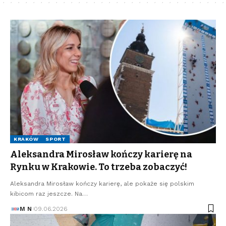
KRAKÓW
SPORT
Aleksandra Mirosław kończy karierę na
Rynku w Krakowie. To trzeba zobaczyć!
Aleksandra Mirosław kończy karierę, ale pokaże się polskim
kibicom raz jeszcze. Na…
M N
09.06.2026