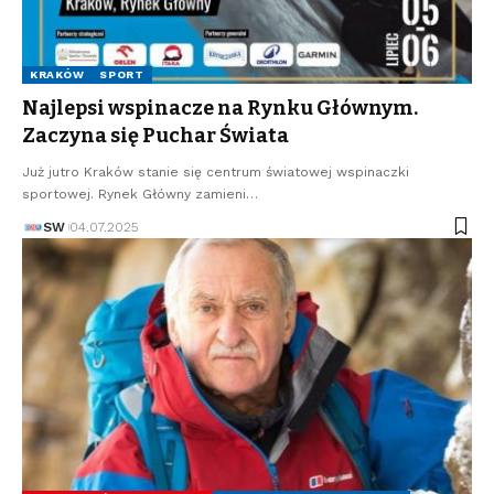
KRAKÓW
SPORT
Najlepsi wspinacze na Rynku Głównym.
Zaczyna się Puchar Świata
Już jutro Kraków stanie się centrum światowej wspinaczki
sportowej. Rynek Główny zamieni…
SW
04.07.2025