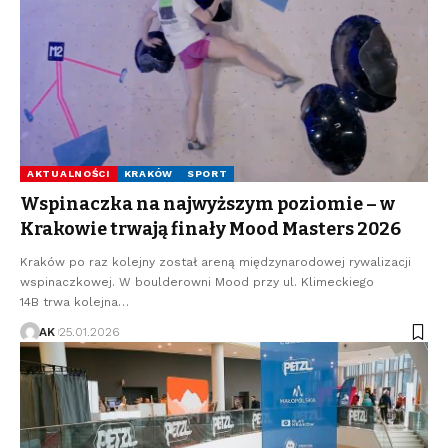
AKTUALNOŚCI
KRAKÓW
SPORT
Wspinaczka na najwyższym poziomie – w
Krakowie trwają finały Mood Masters 2026
Kraków po raz kolejny został areną międzynarodowej rywalizacji
wspinaczkowej. W boulderowni Mood przy ul. Klimeckiego
14B trwa kolejna…
AK
25.01.2026