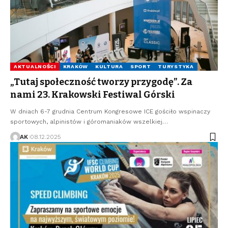
AKTUALNOŚCI
KRAKÓW
KULTURA
SPORT
TURYSTYKA
„Tutaj społeczność tworzy przygodę”. Za
nami 23. Krakowski Festiwal Górski
W dniach 6-7 grudnia Centrum Kongresowe ICE gościło wspinaczy
sportowych, alpinistów i góromaniaków wszelkiej…
AK
08.12.2025