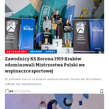
AKTUALNOŚCI
KRAKÓW
SPORT
Zawodnicy KS Korona 1919 Kraków
zdominowali Mistrzostwa Polski we
wspinaczce sportowej
W połowie marca na ścianie wspinaczkowej Zerwa we Wrocławiu
odbyła się najważniejsza…
AK
20.03.2026