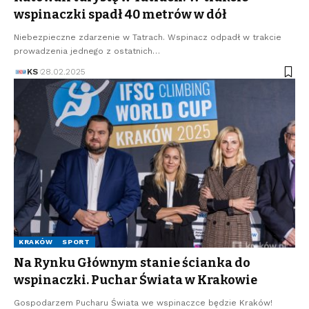
wspinaczki spadł 40 metrów w dół
Niebezpieczne zdarzenie w Tatrach. Wspinacz odpadł w trakcie
prowadzenia jednego z ostatnich…
KS
28.02.2025
KRAKÓW
SPORT
Na Rynku Głównym stanie ścianka do
wspinaczki. Puchar Świata w Krakowie
Gospodarzem Pucharu Świata we wspinaczce będzie Kraków!