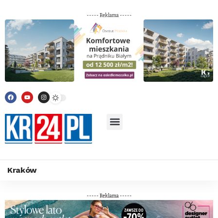
----- Reklama -----
Kraków
----- Reklama -----