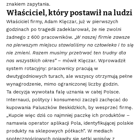
znakiem zapytania.
Właściciel, który postawił na ludzi
Właściciel firmy, Adam Klęczar, już w pierwszych
godzinach po tragedii zadeklarował, że nie zwolni
żadnego z 600 pracowników.
„W naszej firmie zawsze
na pierwszym miejscu stawialiśmy na człowieka i to się
nie zmieni. Razem musimy przetrwać ten trudny dla
nas wszystkich okres”
– mówił Klęczar. Wprowadził
system rotacyjny: pracownicy pracują w
dwutygodniowych turach, ale wszyscy otrzymują pełne
wynagrodzenie, mimo ograniczonej liczby godzin.
Ta decyzja wywołała falę uznania w całej Polsce.
Internauci, politycy i konsumenci zaczęli zachęcać do
kupowania Paluszków Beskidzkich, by wesprzeć firmę.
„Kupcie więc dziś co najmniej paczkę ich produktów –
namawia operator aplikacji Pola, identyfikującej polskie
produkty na sklepowych półkach”. W mediach
społecznościowych pojawiły się setki wpisów z