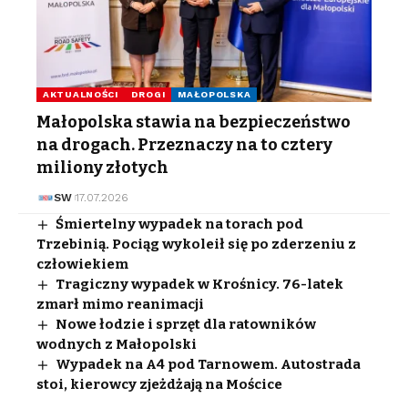
AKTUALNOŚCI
DROGI
MAŁOPOLSKA
Małopolska stawia na bezpieczeństwo
na drogach. Przeznaczy na to cztery
miliony złotych
SW
17.07.2026
Śmiertelny wypadek na torach pod
Trzebinią. Pociąg wykoleił się po zderzeniu z
człowiekiem
Tragiczny wypadek w Krośnicy. 76-latek
zmarł mimo reanimacji
Nowe łodzie i sprzęt dla ratowników
wodnych z Małopolski
Wypadek na A4 pod Tarnowem. Autostrada
stoi, kierowcy zjeżdżają na Mościce