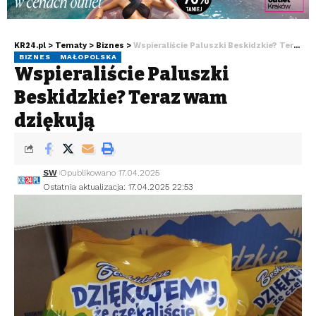
KR24.pl
>
Tematy
>
Biznes
>
Wspieraliście Paluszki Beskidzkie? Teraz wam dziękują
BIZNES
MAŁOPOLSKA
Wspieraliście Paluszki
Beskidzkie? Teraz wam
dziękują
SW
Opublikowano 17.04.2025
Ostatnia aktualizacja: 17.04.2025 22:53