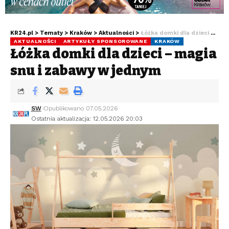
KR24.pl
>
Tematy
>
Kraków
>
Aktualności
>
Łóżka domki dla dzieci – magia snu i zabawy w jednym
AKTUALNOŚCI
ARTYKUŁY SPONSOROWANE
KRAKÓW
Łóżka domki dla dzieci – magia
snu i zabawy w jednym
SW
Opublikowano 07.05.2026
Ostatnia aktualizacja: 12.05.2026 20:03