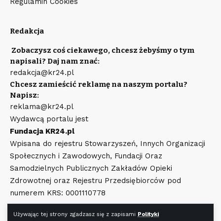
Regulamin Cookies
Redakcja
Zobaczysz coś ciekawego, chcesz żebyśmy o tym
napisali? Daj nam znać:
redakcja@kr24.pl
Chcesz zamieścić reklamę na naszym portalu?
Napisz:
reklama@kr24.pl
Wydawcą portalu jest
Fundacja KR24.pl
Wpisana do rejestru Stowarzyszeń, Innych Organizacji
Społecznych i Zawodowych, Fundacji Oraz
Samodzielnych Publicznych Zakładów Opieki
Zdrowotnej oraz Rejestru Przedsiębiorców pod
numerem KRS: 0001110778
Używając tej strony zgadzasz się z zapisami
Polityki