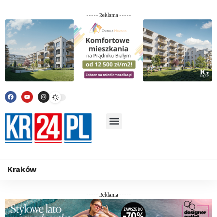
----- Reklama -----
Kraków
----- Reklama -----