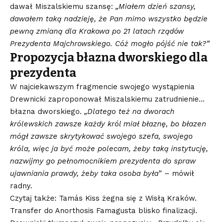
dawał Miszalskiemu szansę:
„Miałem dzień szansy,
dawałem taką nadzieję, że Pan mimo wszystko będzie
pewną zmianą dla Krakowa po 21 latach rządów
Prezydenta Majchrowskiego. Cóż mogło pójść nie tak?”
Propozycja błazna dworskiego dla
prezydenta
W najciekawszym fragmencie swojego wystąpienia
Drewnicki zaproponował Miszalskiemu zatrudnienie…
błazna dworskiego.
„Dlatego też na dworach
królewskich zawsze każdy król miał błaznę, bo błazen
mógł zawsze skrytykować swojego szefa, swojego
króla, więc ja być może polecam, żeby taką instytucję,
nazwijmy go pełnomocnikiem prezydenta do spraw
ujawniania prawdy, żeby taka osoba była
” – mówił
radny.
Czytaj także: Tamás Kiss żegna się z Wisłą Kraków.
Transfer do Anorthosis Famagusta blisko finalizacji.