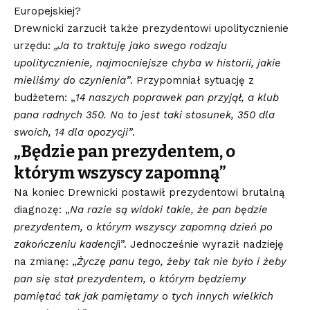
Europejskiej?
Drewnicki zarzucił także prezydentowi upolitycznienie
urzędu:
„Ja to traktuję jako swego rodzaju
upolitycznienie, najmocniejsze chyba w historii, jakie
mieliśmy do czynienia”
. Przypomniał sytuację z
budżetem: „
14 naszych poprawek pan przyjął, a klub
pana radnych 350. No to jest taki stosunek, 350 dla
swoich, 14 dla opozycji”
.
„Będzie pan prezydentem, o
którym wszyscy zapomną”
Na koniec Drewnicki postawił prezydentowi brutalną
diagnozę: „
Na razie są widoki takie, że pan będzie
prezydentem, o którym wszyscy zapomną dzień po
zakończeniu kadencj
i”. Jednocześnie wyraził nadzieję
na zmianę: „
Życzę panu tego, żeby tak nie było i żeby
pan się stał prezydentem, o którym będziemy
pamiętać tak jak pamiętamy o tych innych wielkich