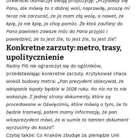
Drewnicki tłumaczył swoją propozycję: „
Przydałby się
Panu, ale mówię to z dobrej woli, naprawdę, proszę mi
teraz nie zarzucać, że ja mam złą wolę, a nawet, że
kpię, ja nie kpię, ja chcę pomóc. Że ktoś zaufany do
Pana powinien zawsze móc do Pana przyjść i
powiedzieć, że tu jest źle, tu jest źle, tu jest źle”.
Konkretne zarzuty: metro, trasy,
upolitycznienie
Radny PiS nie ograniczył się do ogólników,
przedstawiając konkretne zarzuty. Krytykował chaos
wokół budowy metra:
„Pan prezydent obiecywał, że
wkopanie łopaty będzie w 2028 roku. No nic na to nie
wskazuje. Z jednej strony dokumenty, które są
procedowane w Oświęcimiu, które mówią o tym, że to
będzie tramwaj, potem mamy informację, że pan
wiceprezydent mówi, że w sumie to tamten dokument
wyrzucimy do kosza”.
Czytaj także: Co Kraków zbuduje za pieniądze Unii