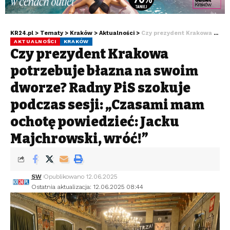
KR24.pl
>
Tematy
>
Kraków
>
Aktualności
>
Czy prezydent Krakowa potrzebuje błazna na swoim dworze? Radny PiS szokuje podczas sesji: „Czasami mam ochotę powiedzieć: Jacku Majchrowski, wróć!”
AKTUALNOŚCI
KRAKÓW
Czy prezydent Krakowa
potrzebuje błazna na swoim
dworze? Radny PiS szokuje
podczas sesji: „Czasami mam
ochotę powiedzieć: Jacku
Majchrowski, wróć!”
SW
Opublikowano 12.06.2025
Ostatnia aktualizacja: 12.06.2025 08:44