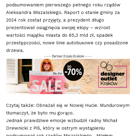
podsumowaniem pierwszego pełnego roku rządów
Aleksandra Miszalskiego. Raport o stanie gminy za
2024 rok został przyjęty, a prezydent długo
prezentował osiągnięcia swojej ekipy – wzrost
wartości majątku miasta do 65,3 mld zł, spadek
przestępczości, nowe linie autobusowe czy posadzone
drzewa.
----- Partner Działu Kraków -----
Czytaj także: Obnażał się w Nowej Hucie. Mundurowym
tłumaczył, że było mu gorąco.
Jednak prawdziwe emocje wzbudził radny Michał
Drewnicki z PiS, który w ostrym wystąpieniu
podsumował rok rządów Miszalskiego.
„Miałem