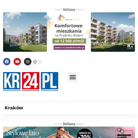
----- Reklama -----
Kraków
----- Reklama -----