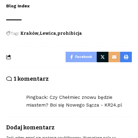
Blog Index
Tagi:
Kraków
Lewica
prohibicja
Facebook
1 komentarz
Pingback:
Czy Chełmiec znowu będzie
miastem? Boi się Nowego Sącza - KR24.pl
Dodaj komentarz
Twój adres email nie zostanie opublikowany.
Wymagane pola są