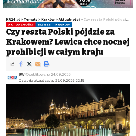
KR24.pl
>
Tematy
>
Kraków
>
Aktualności
>
Czy reszta Polski pójdzie za Krakowem? Lewica chce nocnej prohibicji w całym kraju
AKTUALNOŚCI
BIZNES
KRAKÓW
Czy reszta Polski pójdzie za
Krakowem? Lewica chce nocnej
prohibicji w całym kraju
SW
Opublikowano 24.09.2025
Ostatnia aktualizacja: 23.09.2025 22:18