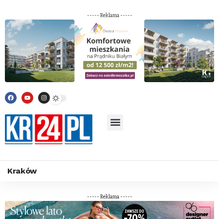
----- Reklama -----
Kraków
----- Reklama -----