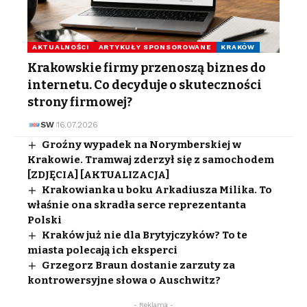
AKTUALNOŚCI
ARTYKUŁY SPONSOROWANE
KRAKÓW
Krakowskie firmy przenoszą biznes do
internetu. Co decyduje o skuteczności
strony firmowej?
SW
16.07.2026
Groźny wypadek na Norymberskiej w
Krakowie. Tramwaj zderzył się z samochodem
[ZDJĘCIA] [AKTUALIZACJA]
Krakowianka u boku Arkadiusza Milika. To
właśnie ona skradła serce reprezentanta
Polski
Kraków już nie dla Brytyjczyków? To te
miasta polecają ich eksperci
Grzegorz Braun dostanie zarzuty za
kontrowersyjne słowa o Auschwitz?
- Reklama -