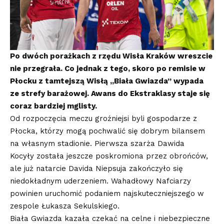
Po dwóch porażkach z rzędu Wisła Kraków wreszcie
nie przegrała. Co jednak z tego, skoro po remisie w
Płocku z tamtejszą Wisłą ,,Biała Gwiazda’’ wypada
ze strefy barażowej. Awans do Ekstraklasy staje się
coraz bardziej mglisty.
Od rozpoczęcia meczu groźniejsi byli gospodarze z
Płocka, którzy mogą pochwalić się dobrym bilansem
na własnym stadionie. Pierwsza szarża Dawida
Kocyły została jeszcze poskromiona przez obrońców,
ale już natarcie Davida Niepsuja zakończyło się
niedokładnym uderzeniem. Wahadłowy Nafciarzy
powinien uruchomić podaniem najskuteczniejszego w
zespole Łukasza Sekulskiego.
Biała Gwiazda kazała czekać na celne i niebezpieczne