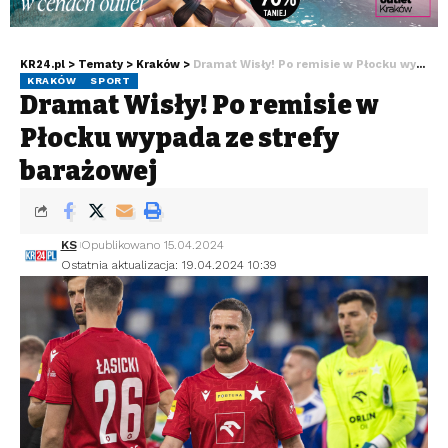
KR24.pl
>
Tematy
>
Kraków
>
Dramat Wisły! Po remisie w Płocku wypada ze strefy barażowej
KRAKÓW
SPORT
Dramat Wisły! Po remisie w
Płocku wypada ze strefy
barażowej
KS
Opublikowano 15.04.2024
Ostatnia aktualizacja: 19.04.2024 10:39