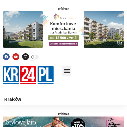
----- Reklama -----
Kraków
----- Reklama -----