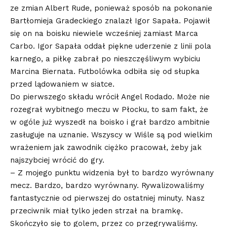
ze zmian Albert Rude, ponieważ sposób na pokonanie
Bartłomieja Gradeckiego znalazł Igor Sapała. Pojawił
się on na boisku niewiele wcześniej zamiast Marca
Carbo. Igor Sapała oddał piękne uderzenie z linii pola
karnego, a piłkę zabrał po nieszczęśliwym wybiciu
Marcina Biernata. Futbolówka odbiła się od słupka
przed lądowaniem w siatce.
Do pierwszego składu wrócił Angel Rodado. Może nie
rozegrał wybitnego meczu w Płocku, to sam fakt, że
w ogóle już wyszedł na boisko i grał bardzo ambitnie
zasługuje na uznanie. Wszyscy w Wiśle są pod wielkim
wrażeniem jak zawodnik ciężko pracował, żeby jak
najszybciej wrócić do gry.
– Z mojego punktu widzenia był to bardzo wyrównany
mecz. Bardzo, bardzo wyrównany. Rywalizowaliśmy
fantastycznie od pierwszej do ostatniej minuty. Nasz
przeciwnik miał tylko jeden strzał na bramkę.
Skończyło się to golem, przez co przegrywaliśmy.