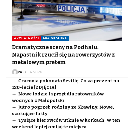
AKTUALNOŚCI
MAŁOPOLSKA
Dramatyczne sceny na Podhalu.
Napastnik rzucił się na rowerzystów z
metalowym prętem
PA
30.07.2026
Cracovia pokonała Sevillę. Co za prezent na
120-lecie [ZDJĘCIA]
Nowe łodzie i sprzęt dla ratowników
wodnych z Małopolski
Jutro pogrzeb rodziny ze Skawiny. Nowe,
szokujące fakty
Tysiące kierowców utknie w korkach. W ten
weekend lepiej omijaj te miejsca