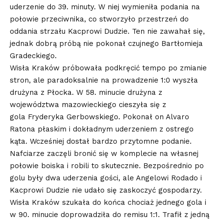
uderzenie do 39. minuty. W niej wymieniła podania na
połowie przeciwnika, co stworzyło przestrzeń do
oddania strzału Kacprowi Dudzie. Ten nie zawahał się,
jednak dobrą próbą nie pokonał czujnego Bartłomieja
Gradeckiego.
Wisła Kraków próbowała podkręcić tempo po zmianie
stron, ale paradoksalnie na prowadzenie 1:0 wyszła
drużyna z Płocka. W 58. minucie drużyna z
województwa mazowieckiego cieszyła się z
gola Fryderyka Gerbowskiego. Pokonał on Alvaro
Ratona płaskim i dokładnym uderzeniem z ostrego
kąta. Wcześniej dostał bardzo przytomne podanie.
Nafciarze zaczęli bronić się w komplecie na własnej
połowie boiska i robili to skutecznie. Bezpośrednio po
golu były dwa uderzenia gości, ale Angelowi Rodado i
Kacprowi Dudzie nie udało się zaskoczyć gospodarzy.
Wisła Kraków szukała do końca chociaż jednego gola i
w 90. minucie doprowadziła do remisu 1:1. Trafił z jedną