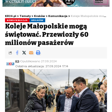
KR24.pl
>
Tematy
>
Kraków
>
Komunikacja
>
Koleje Małopolskie mogą świętować. Przewiozły 60 milionów pasażerów
KOMUNIKACJA
KRAKÓW
Koleje Małopolskie mogą
świętować. Przewiozły 60
milionów pasażerów
KS
Opublikowano 27.09.2024
Ostatnia aktualizacja: 27.09.2024 17:14