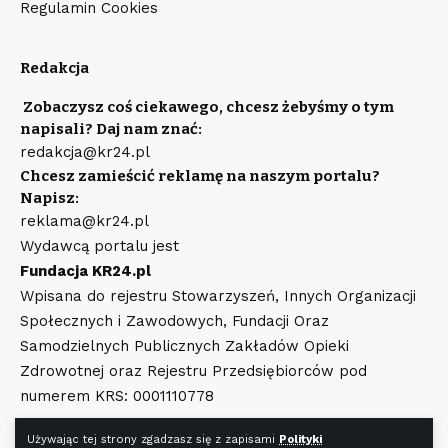
Regulamin Cookies
Redakcja
Zobaczysz coś ciekawego, chcesz żebyśmy o tym
napisali? Daj nam znać:
redakcja@kr24.pl
Chcesz zamieścić reklamę na naszym portalu?
Napisz:
reklama@kr24.pl
Wydawcą portalu jest
Fundacja KR24.pl
Wpisana do rejestru Stowarzyszeń, Innych Organizacji
Społecznych i Zawodowych, Fundacji Oraz
Samodzielnych Publicznych Zakładów Opieki
Zdrowotnej oraz Rejestru Przedsiębiorców pod
numerem KRS: 0001110778
Używając tej strony zgadzasz się z zapisami
Polityki