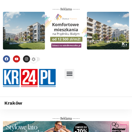
----- Reklama -----
Kraków
----- Reklama -----