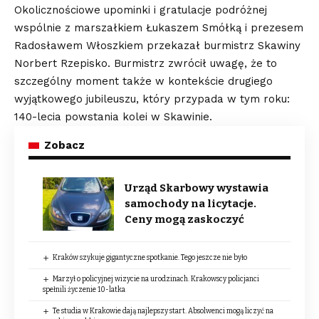
Okolicznościowe upominki i gratulacje podróżnej
wspólnie z marszałkiem Łukaszem Smółką i prezesem
Radosławem Włoszkiem przekazał burmistrz Skawiny
Norbert Rzepisko. Burmistrz zwrócił uwagę, że to
szczególny moment także w kontekście drugiego
wyjątkowego jubileuszu, który przypada w tym roku:
140-lecia powstania kolei w Skawinie.
Zobacz
Urząd Skarbowy wystawia
samochody na licytacje.
Ceny mogą zaskoczyć
Kraków szykuje gigantyczne spotkanie. Tego jeszcze nie było
Marzył o policyjnej wizycie na urodzinach. Krakowscy policjanci
spełnili życzenie 10-latka
Te studia w Krakowie dają najlepszy start. Absolwenci mogą liczyć na