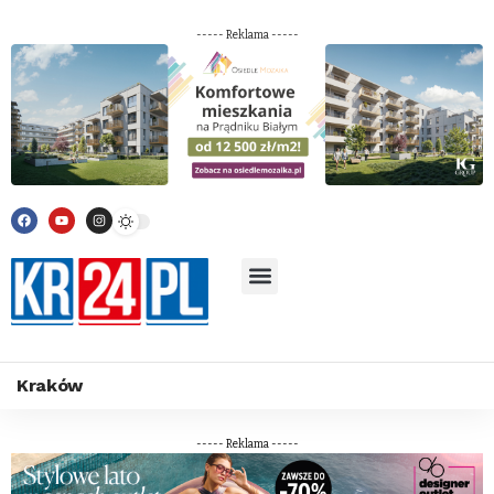
----- Reklama -----
Kraków
----- Reklama -----