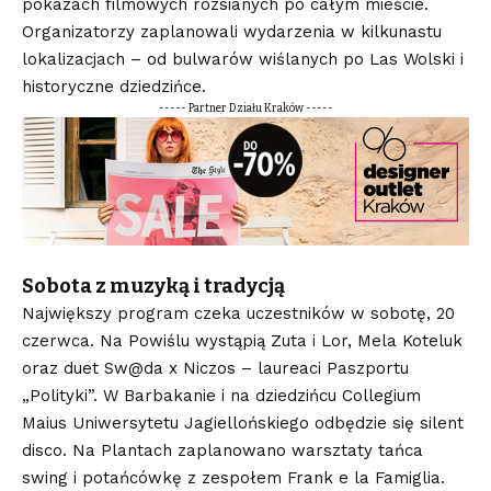
pokazach filmowych rozsianych po całym mieście.
Organizatorzy zaplanowali wydarzenia w kilkunastu
lokalizacjach – od bulwarów wiślanych po Las Wolski i
historyczne dziedzińce.
----- Partner Działu Kraków -----
Sobota z muzyką i tradycją
Największy program czeka uczestników w sobotę, 20
czerwca. Na Powiślu wystąpią Zuta i Lor, Mela Koteluk
oraz duet Sw@da x Niczos – laureaci Paszportu
„Polityki”. W Barbakanie i na dziedzińcu Collegium
Maius Uniwersytetu Jagiellońskiego odbędzie się silent
disco. Na Plantach zaplanowano warsztaty tańca
swing i potańcówkę z zespołem Frank e la Famiglia.