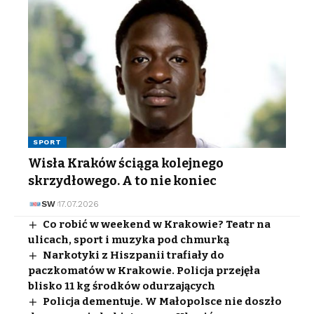
SPORT
Wisła Kraków ściąga kolejnego
skrzydłowego. A to nie koniec
SW
17.07.2026
Co robić w weekend w Krakowie? Teatr na
ulicach, sport i muzyka pod chmurką
Narkotyki z Hiszpanii trafiały do
paczkomatów w Krakowie. Policja przejęła
blisko 11 kg środków odurzających
Policja dementuje. W Małopolsce nie doszło