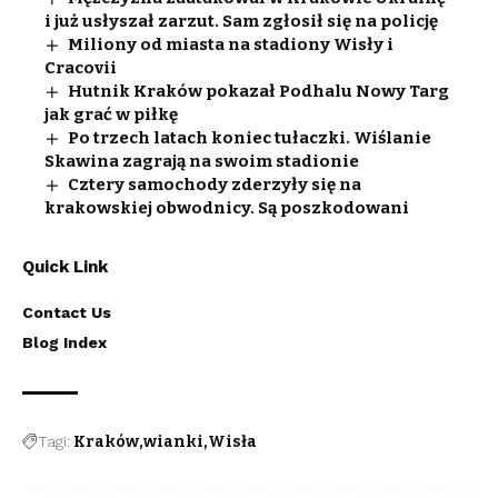
i już usłyszał zarzut. Sam zgłosił się na policję
Miliony od miasta na stadiony Wisły i
Cracovii
Hutnik Kraków pokazał Podhalu Nowy Targ
jak grać w piłkę
Po trzech latach koniec tułaczki. Wiślanie
Skawina zagrają na swoim stadionie
Cztery samochody zderzyły się na
krakowskiej obwodnicy. Są poszkodowani
Quick Link
Contact Us
Blog Index
Tagi:
Kraków
wianki
Wisła