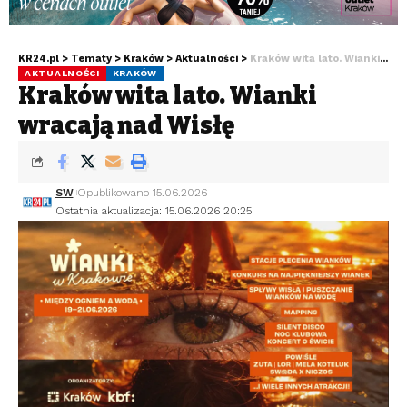
KR24.pl
>
Tematy
>
Kraków
>
Aktualności
>
Kraków wita lato. Wianki wracają nad Wisłę
AKTUALNOŚCI
KRAKÓW
Kraków wita lato. Wianki
wracają nad Wisłę
SW
Opublikowano 15.06.2026
Ostatnia aktualizacja: 15.06.2026 20:25