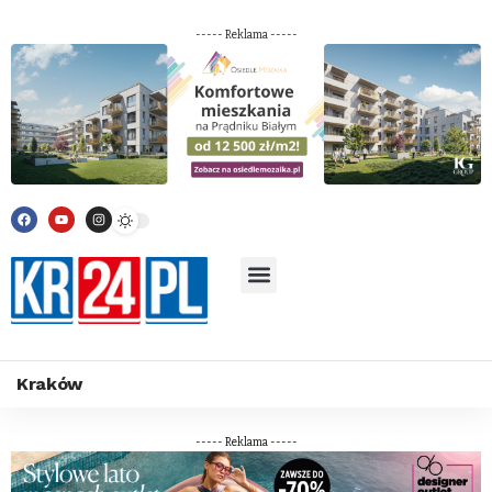
----- Reklama -----
Kraków
----- Reklama -----