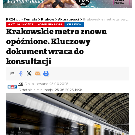
KR24.pl
>
Tematy
>
Kraków
>
Aktualności
>
Krakowskie metro znowu opóźnione. Kluczowy dokument wraca do konsultacji
AKTUALNOŚCI
KOMUNIKACJA
KRAKÓW
Krakowskie metro znowu
opóźnione. Kluczowy
dokument wraca do
konsultacji
KS
Opublikowano 25.06.2025
Ostatnia aktualizacja: 25.06.2025 14:34