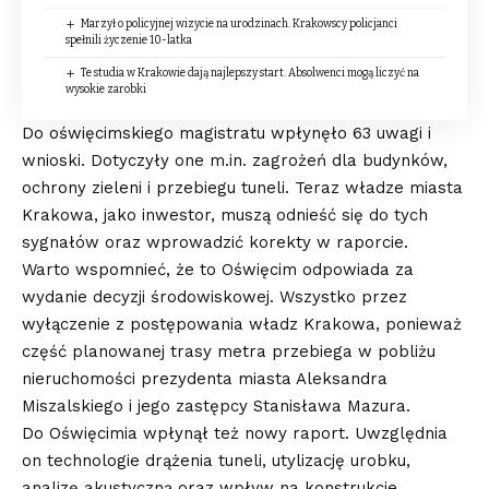
Marzył o policyjnej wizycie na urodzinach. Krakowscy policjanci
spełnili życzenie 10-latka
Te studia w Krakowie dają najlepszy start. Absolwenci mogą liczyć na
wysokie zarobki
Do oświęcimskiego magistratu wpłynęło 63 uwagi i
wnioski. Dotyczyły one m.in. zagrożeń dla budynków,
ochrony zieleni i przebiegu tuneli. Teraz władze miasta
Krakowa, jako inwestor, muszą odnieść się do tych
sygnałów oraz wprowadzić korekty w raporcie.
Warto wspomnieć, że to Oświęcim odpowiada za
wydanie decyzji środowiskowej. Wszystko przez
wyłączenie z postępowania władz Krakowa, ponieważ
część planowanej trasy metra przebiega w pobliżu
nieruchomości prezydenta miasta Aleksandra
Miszalskiego i jego zastępcy Stanisława Mazura.
Do Oświęcimia wpłynął też nowy raport. Uwzględnia
on technologie drążenia tuneli, utylizację urobku,
analizę akustyczną oraz wpływ na konstrukcje