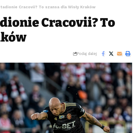
adionie Cracovii? To szansa dla Wisły Kraków
ionie Cracovii? To
aków
Podaj dalej