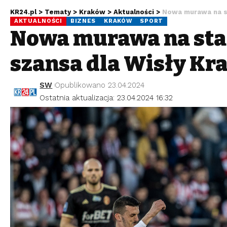
KR24.pl
>
Tematy
>
Kraków
>
Aktualności
>
Nowa murawa na st
AKTUALNOŚCI
BIZNES
KRAKÓW
SPORT
Nowa murawa na stad
szansa dla Wisły Kr
SW
Opublikowano 23.04.2024
Ostatnia aktualizacja: 23.04.2024 16:32