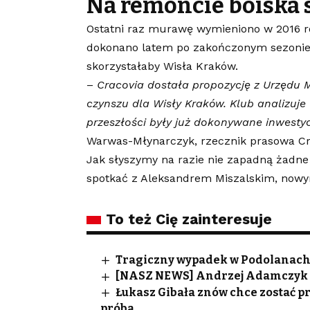
Na remoncie boiska 
Ostatni raz murawę wymieniono w 2016 ro
dokonano latem po zakończonym sezonie. 
skorzystałaby Wisła Kraków.
–
Cracovia dostała propozycję z Urzędu 
czynszu dla Wisły Kraków. Klub analizuje
przeszłości były już dokonywane inwestycj
Warwas-Młynarczyk, rzecznik prasowa Cra
Jak słyszymy na razie nie zapadną żadne 
spotkać z Aleksandrem Miszalskim, now
To też Cię zainteresuje
Tragiczny wypadek w Podolanach. 
[NASZ NEWS] Andrzej Adamczyk 
Łukasz Gibała znów chce zostać p
próba