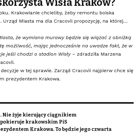
skorzysta Wisła Kraków?
ku. Krakowianie chcieliby, żeby remontu boiska
Urząd Miasta ma dla Cracovii propozycję, na której…
Miasta, że wymiana murawy będzie się wiązać z obniżką
 tę możliwość, mając jednocześnie na uwadze fakt, że w
e jeśli chodzi o stadion Wisły
– zdradziła Marzena
covii.
decyzje w tej sprawie. Zarząd Cracovii najpierw chce się
ym prezydentem Krakowa.
Nie żyje kierujący ciągnikiem
pokieruje krakowskim PiS
rezydentem Krakowa. To będzie jego czwarta