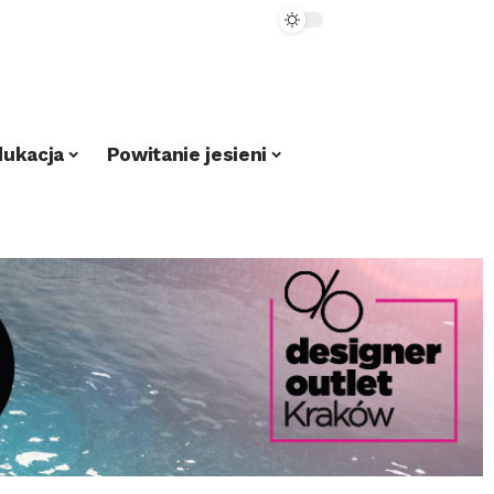
dukacja
Powitanie jesieni