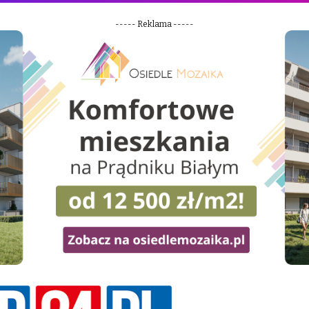
----- Reklama -----