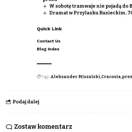
W sobotę tramwaje nie pojadą do 
Dramat w Przylasku Rusieckim. 70-
Quick Link
Contact Us
Blog Index
Tagi:
Aleksander Miszalski
Cracovia
pre
Podaj dalej
Zostaw komentarz