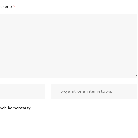
aczone
*
nych komentarzy.