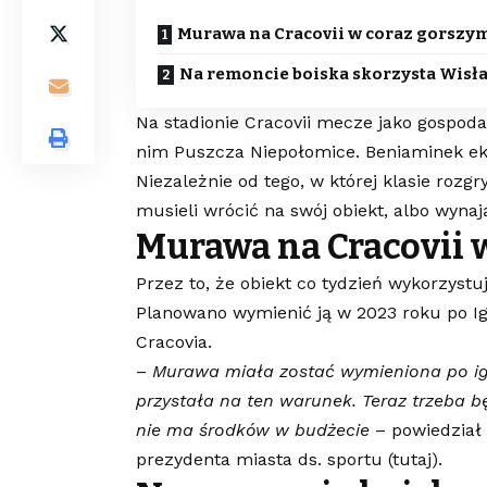
Murawa na Cracovii w coraz gorszym
Na remoncie boiska skorzysta Wisł
Na stadionie Cracovii mecze jako gospoda
nim Puszcza Niepołomice. Beniaminek ek
Niezależnie od tego, w której klasie roz
musieli wrócić na swój obiekt, albo wynaj
Murawa na Cracovii 
Przez to, że obiekt co tydzień wykorzyst
Planowano wymienić ją w 2023 roku po Igr
Cracovia.
–
Murawa miała zostać wymieniona po igr
przystała na ten warunek. Teraz trzeba 
nie ma środków w budżecie
– powiedział
prezydenta miasta ds. sportu (
tutaj
).