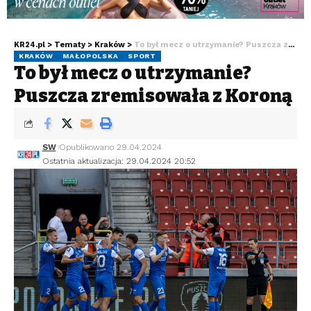
KR24.pl
>
Tematy
>
Kraków
>
To był mecz o utrzymanie? Puszcza zremisowała z Koroną
KRAKÓW
MAŁOPOLSKA
SPORT
To był mecz o utrzymanie?
Puszcza zremisowała z Koroną
SW
Opublikowano 29.04.2024
Ostatnia aktualizacja: 29.04.2024 20:52