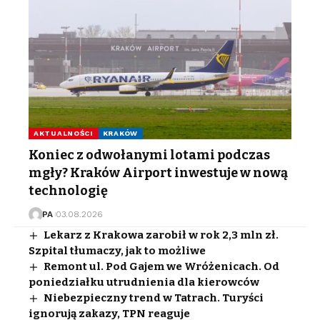
AKTUALNOŚCI
KRAKÓW
Koniec z odwołanymi lotami podczas
mgły? Kraków Airport inwestuje w nową
technologię
PA
03.08.2026
Lekarz z Krakowa zarobił w rok 2,3 mln zł.
Szpital tłumaczy, jak to możliwe
Remont ul. Pod Gajem we Wróżenicach. Od
poniedziałku utrudnienia dla kierowców
Niebezpieczny trend w Tatrach. Turyści
ignorują zakazy, TPN reaguje