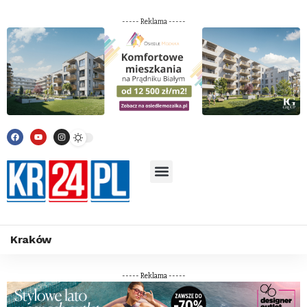
----- Reklama -----
Kraków
----- Reklama -----