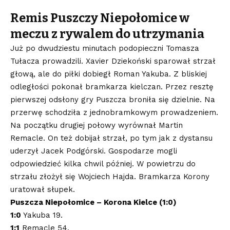
Remis Puszczy Niepołomice w
meczu z rywalem do utrzymania
Już po dwudziestu minutach podopieczni Tomasza
Tułacza prowadzili. Xavier Dziekoński sparował strzał
głową, ale do piłki dobiegł Roman Yakuba. Z bliskiej
odległości pokonał bramkarza kielczan. Przez resztę
pierwszej odsłony gry Puszcza broniła się dzielnie. Na
przerwę schodziła z jednobramkowym prowadzeniem.
Na początku drugiej połowy wyrównał Martin
Remacle. On też dobijał strzał, po tym jak z dystansu
uderzył Jacek Podgórski. Gospodarze mogli
odpowiedzieć kilka chwil później. W powietrzu do
strzału złożył się Wojciech Hajda. Bramkarza Korony
uratował słupek.
Puszcza Niepołomice – Korona Kielce (1:0)
1:0
Yakuba 19.
1:1
Remacle 54.