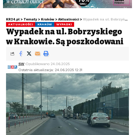
KR24.pl
>
Tematy
>
Kraków
>
Aktualności
>
Wypadek na ul. Bobrzyńskiego w Krakowie. Są poszkodowani
AKTUALNOŚCI
KRAKÓW
WYPADKI
Wypadek na ul. Bobrzyńskiego
w Krakowie. Są poszkodowani
SW
Opublikowano 24.06.2025
Ostatnia aktualizacja: 24.06.2025 12:31