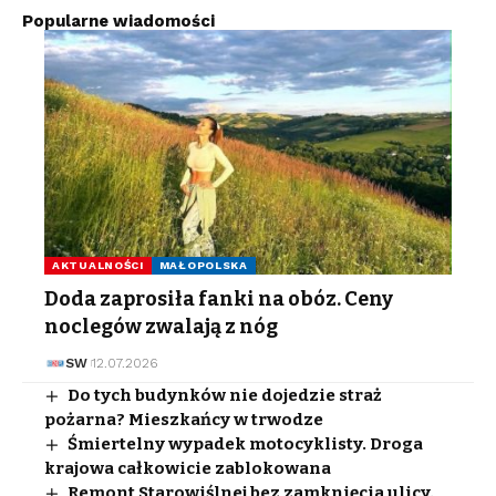
Popularne wiadomości
AKTUALNOŚCI
MAŁOPOLSKA
Doda zaprosiła fanki na obóz. Ceny
noclegów zwalają z nóg
SW
12.07.2026
Do tych budynków nie dojedzie straż
pożarna? Mieszkańcy w trwodze
Śmiertelny wypadek motocyklisty. Droga
krajowa całkowicie zablokowana
Remont Starowiślnej bez zamknięcia ulicy.