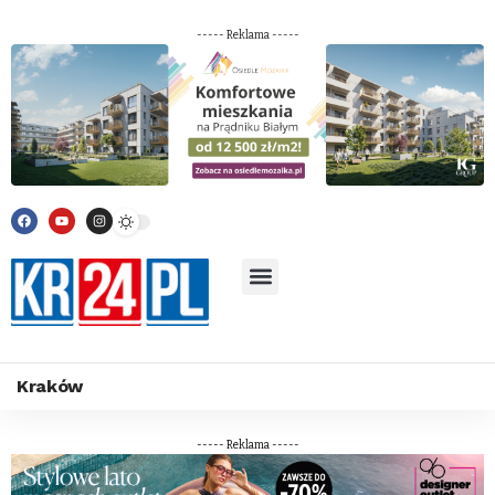
----- Reklama -----
Kraków
----- Reklama -----