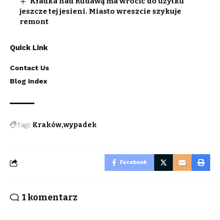
Kładka nad Rudawą ma wrócić do użytku
jeszcze tej jesieni. Miasto wreszcie szykuje
remont
Quick Link
Contact Us
Blog Index
Tagi:
Kraków
wypadek
Facebook
1 komentarz