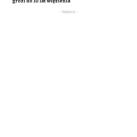
grozi do 10 lat więzienia
- Reklama -