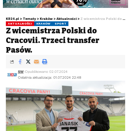
KR24.pl
>
Tematy
>
Kraków
>
Aktualności
>
Z wicemistrza Polski do Cracovii. Trzeci transfer Pasów.
AKTUALNOŚCI
KRAKÓW
SPORT
Z wicemistrza Polski do
Cracovii. Trzeci transfer
Pasów.
SW
Opublikowano 02.07.2024
Ostatnia aktualizacja: 01.07.2024 22:48