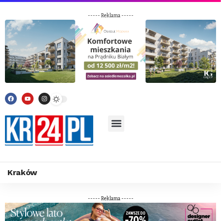
----- Reklama -----
Kraków
----- Reklama -----