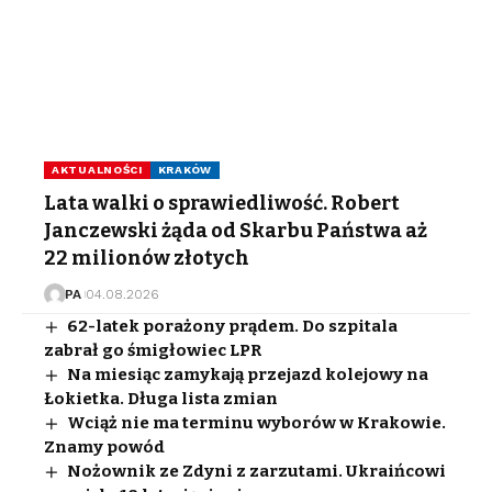
AKTUALNOŚCI
KRAKÓW
Lata walki o sprawiedliwość. Robert
Janczewski żąda od Skarbu Państwa aż
22 milionów złotych
PA
04.08.2026
62-latek porażony prądem. Do szpitala
zabrał go śmigłowiec LPR
Na miesiąc zamykają przejazd kolejowy na
Łokietka. Długa lista zmian
Wciąż nie ma terminu wyborów w Krakowie.
Znamy powód
Nożownik ze Zdyni z zarzutami. Ukraińcowi