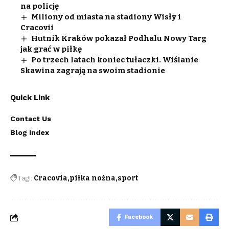
na policję
Miliony od miasta na stadiony Wisły i
Cracovii
Hutnik Kraków pokazał Podhalu Nowy Targ
jak grać w piłkę
Po trzech latach koniec tułaczki. Wiślanie
Skawina zagrają na swoim stadionie
Quick Link
Contact Us
Blog Index
Tagi:
Cracovia
piłka nożna
sport
Facebook