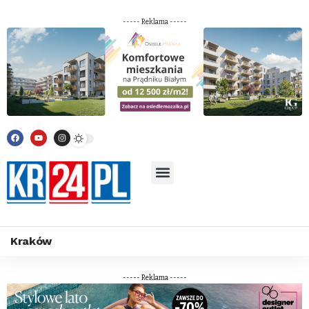
----- Reklama -----
Kraków
----- Reklama -----