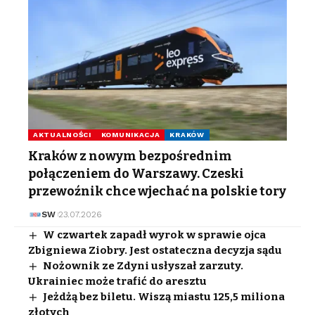
AKTUALNOŚCI
KOMUNIKACJA
KRAKÓW
Kraków z nowym bezpośrednim
połączeniem do Warszawy. Czeski
przewoźnik chce wjechać na polskie tory
SW
23.07.2026
W czwartek zapadł wyrok w sprawie ojca
Zbigniewa Ziobry. Jest ostateczna decyzja sądu
Nożownik ze Zdyni usłyszał zarzuty.
Ukrainiec może trafić do aresztu
Jeżdżą bez biletu. Wiszą miastu 125,5 miliona
złotych