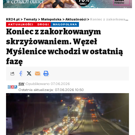
KR24.pl
>
Tematy
>
Małopolska
>
Aktualności
>
Koniec z zakorkowanym skrzyżowaniem. Węzeł Myślenice wchodzi w ostatnią fazę
AKTUALNOŚCI
DROGI
MAŁOPOLSKA
Koniec z zakorkowanym
skrzyżowaniem. Węzeł
Myślenice wchodzi w ostatnią
fazę
SW
Opublikowano 07.06.2026
Ostatnia aktualizacja: 07.06.2026 10:50